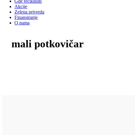
Gde reciklirati
Akcije
Zelena privreda
Finansiranje
O nama
mali potkovičar