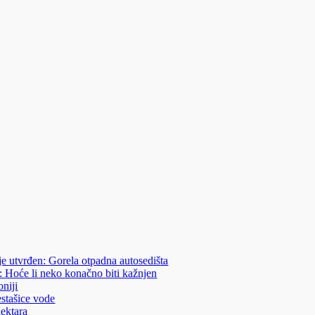
je utvrđen: Gorela otpadna autosedišta
: Hoće li neko konačno biti kažnjen
niji
estašice vode
hektara