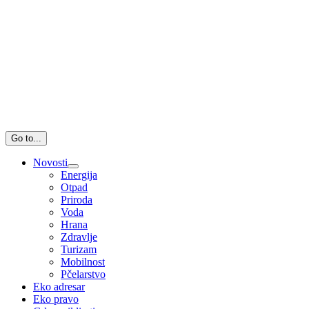
Go to...
Novosti
Energija
Otpad
Priroda
Voda
Hrana
Zdravlje
Turizam
Mobilnost
Pčelarstvo
Eko adresar
Eko pravo