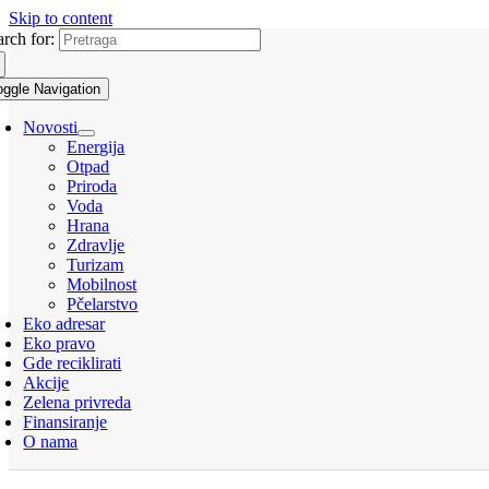
Skip to content
arch for:
oggle Navigation
Novosti
Energija
Otpad
Priroda
Voda
Hrana
Zdravlje
Turizam
Mobilnost
Pčelarstvo
Eko adresar
Eko pravo
Gde reciklirati
Akcije
Zelena privreda
Finansiranje
O nama