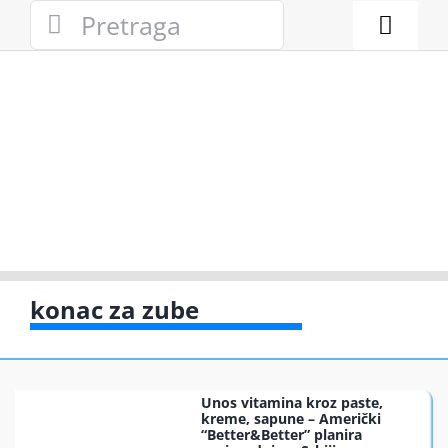
Skip
Search
to
for:
Toggl
content
Naviga
Novosti
Eko adresa
Eko pravo
Gde reciklir
konac za zube
Akcije
Unos vitamina kroz paste,
Zelena pri
kreme, sapune – Američki
“Better&Better” planira