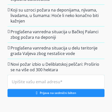
Koji su uzroci požara na deponijama, njivama,
livadama, u šumama: Hoće li neko konačno biti
kažnjen
Proglašena vanredna situacija u Bačkoj Palanci
zbog požara na deponiji
Proglašena vanredna situacija u delu teritorije
grada Valjeva zbog nestašice vode
Novi požar izbio u Deliblatskoj peščari: Proširio
se na više od 300 hektara
Prijava na sedmični bilten