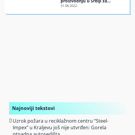
proizvodnju u Srbiji za
evropsko tržište
Finansiran
O nama
Najnoviji tekstovi
Uzrok požara u reciklažnom centru “Steel-
Impex” u Kraljevu još nije utvrđen: Gorela
otpadna autosedišta