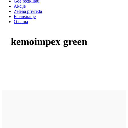
Gde reciklirati
Akcije
Zelena privreda
Finansiranje
O nama
kemoimpex green