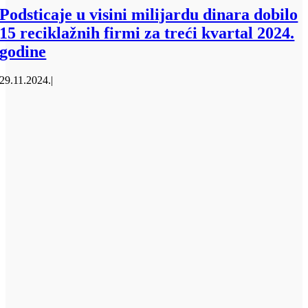
Podsticaje u visini milijardu dinara dobilo
15 reciklažnih firmi za treći kvartal 2024.
godine
29.11.2024.
|