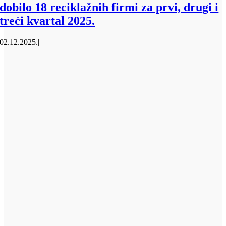
dobilo 18 reciklažnih firmi za prvi, drugi i
treći kvartal 2025.
02.12.2025.
|