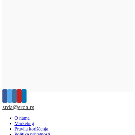
srda@srda.rs
O nama
Marketing
Pravila korišćenja
Politika privatnosti