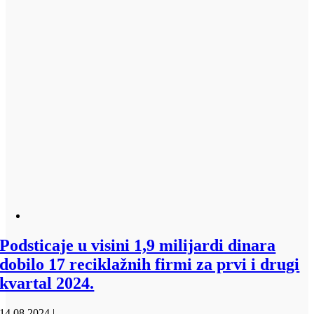
Podsticaje u visini 1,9 milijardi dinara
dobilo 17 reciklažnih firmi za prvi i drugi
kvartal 2024.
14.08.2024.
|