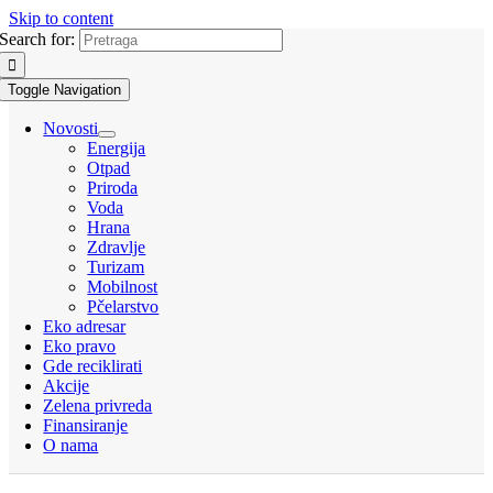
Skip to content
Search for:
Toggle Navigation
Novosti
Energija
Otpad
Priroda
Voda
Hrana
Zdravlje
Turizam
Mobilnost
Pčelarstvo
Eko adresar
Eko pravo
Gde reciklirati
Akcije
Zelena privreda
Finansiranje
O nama