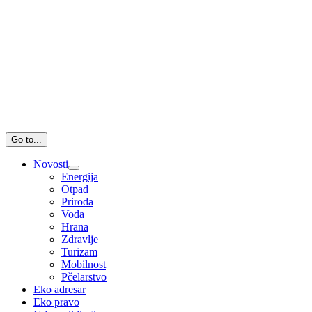
Go to...
Novosti
Energija
Otpad
Priroda
Voda
Hrana
Zdravlje
Turizam
Mobilnost
Pčelarstvo
Eko adresar
Eko pravo