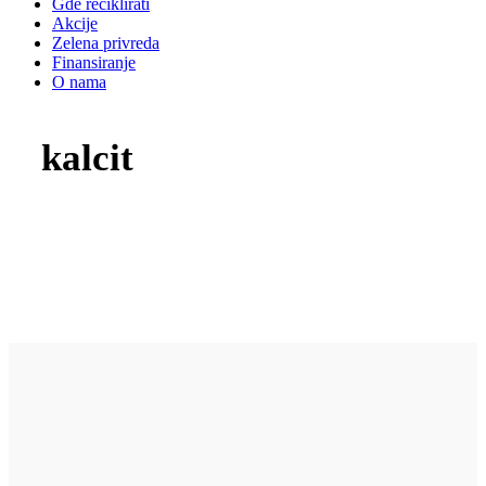
Gde reciklirati
Akcije
Zelena privreda
Finansiranje
O nama
kalcit