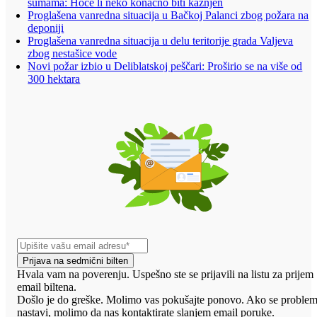
šumama: Hoće li neko konačno biti kažnjen
Proglašena vanredna situacija u Bačkoj Palanci zbog požara na
deponiji
Proglašena vanredna situacija u delu teritorije grada Valjeva
zbog nestašice vode
Novi požar izbio u Deliblatskoj peščari: Proširio se na više od
300 hektara
Prijava na sedmični bilten
Hvala vam na poverenju. Uspešno ste se prijavili na listu za prijem
email biltena.
Došlo je do greške. Molimo vas pokušajte ponovo. Ako se proble
nastavi, molimo da nas kontaktirate slanjem email poruke.