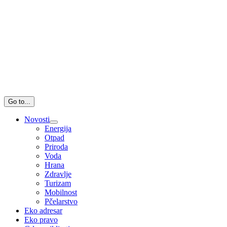
Go to...
Novosti
Energija
Otpad
Priroda
Voda
Hrana
Zdravlje
Turizam
Mobilnost
Pčelarstvo
Eko adresar
Eko pravo