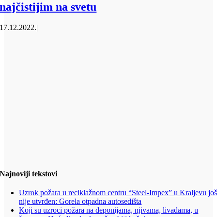
najčistijim na svetu
17.12.2022.
|
Najnoviji tekstovi
Uzrok požara u reciklažnom centru “Steel-Impex” u Kraljevu jo
nije utvrđen: Gorela otpadna autosedišta
Koji su uzroci požara na deponijama, njivama, livadama, u