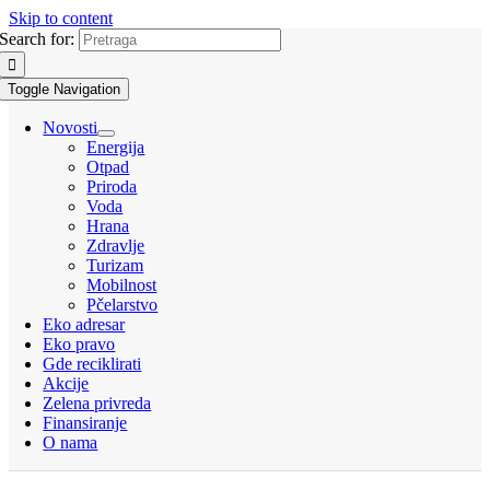
Skip to content
Search for:
Toggle Navigation
Novosti
Energija
Otpad
Priroda
Voda
Hrana
Zdravlje
Turizam
Mobilnost
Pčelarstvo
Eko adresar
Eko pravo
Gde reciklirati
Akcije
Zelena privreda
Finansiranje
O nama