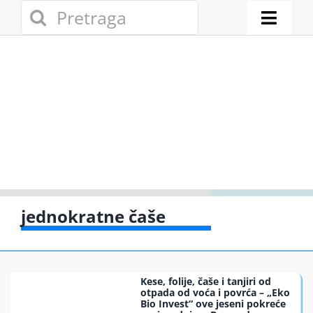
Skip
Search
to
for:
Toggl
content
Naviga
Novosti
Eko adresa
Eko pravo
Gde reciklir
jednokratne čaše
Akcije
Kese, folije, čaše i tanjiri od
Zelena pri
otpada od voća i povrća – „Eko
Bio Invest“ ove jeseni pokreće