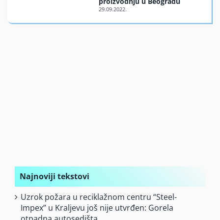
proizvodnju u Beogradu
Finansiran
O nama
Najnoviji tekstovi
Uzrok požara u reciklažnom centru “Steel-
Impex” u Kraljevu još nije utvrđen: Gorela
otpadna autosedišta