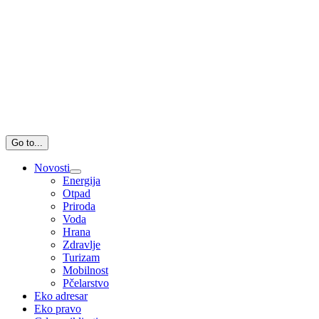
Go to...
Novosti
Energija
Otpad
Priroda
Voda
Hrana
Zdravlje
Turizam
Mobilnost
Pčelarstvo
Eko adresar
Eko pravo