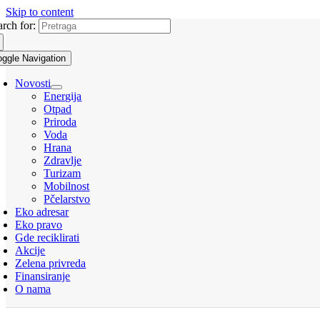
Skip to content
arch for:
oggle Navigation
Novosti
Energija
Otpad
Priroda
Voda
Hrana
Zdravlje
Turizam
Mobilnost
Pčelarstvo
Eko adresar
Eko pravo
Gde reciklirati
Akcije
Zelena privreda
Finansiranje
O nama