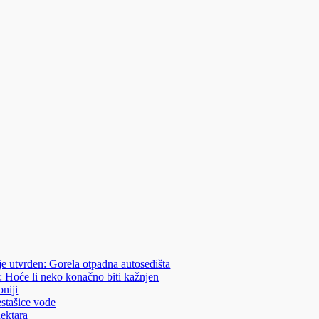
je utvrđen: Gorela otpadna autosedišta
: Hoće li neko konačno biti kažnjen
niji
estašice vode
hektara