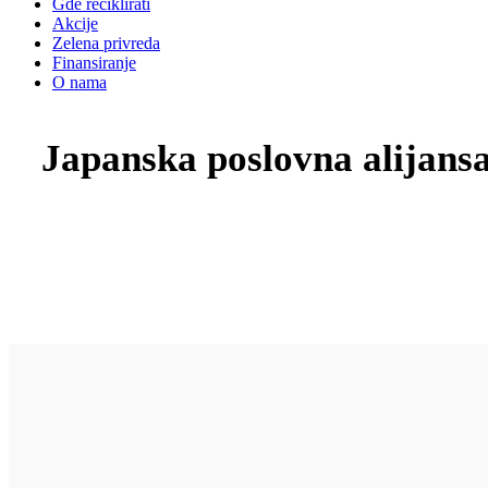
Gde reciklirati
Akcije
Zelena privreda
Finansiranje
O nama
Japanska poslovna alijansa