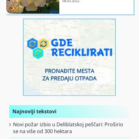
Finansiranje
O nama
Najnoviji tekstovi
Novi požar izbio u Deliblatskoj peščari: Proširio
se na više od 300 hektara