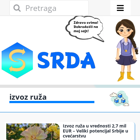
Skip
Search
to
for:
Toggl
content
Naviga
Novosti
Eko adresar
Eko pravo
Gde reciklirati
izvoz ruža
Akcije
Izvoz ruža u vrednosti 2,7 mil
Zelena privreda
EUR – Veliki potencijal Srbije u
cvećarstvu