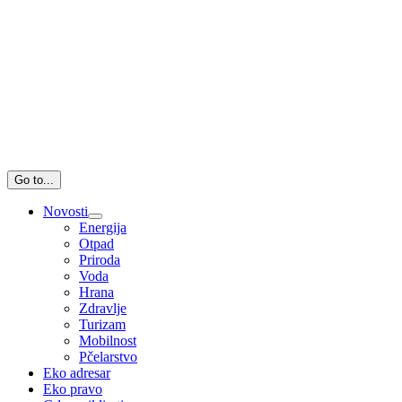
Go to...
Novosti
Energija
Otpad
Priroda
Voda
Hrana
Zdravlje
Turizam
Mobilnost
Pčelarstvo
Eko adresar
Eko pravo