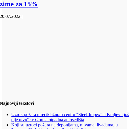
zime za 15%
20.07.2022.
|
Najnoviji tekstovi
Uzrok požara u reciklažnom centru “Steel-Impex” u Kraljevu jo
nije utvrđen: Gorela otpadna autosedišta
Koji su uzroci požara na deponijama, njivama, livadama, u