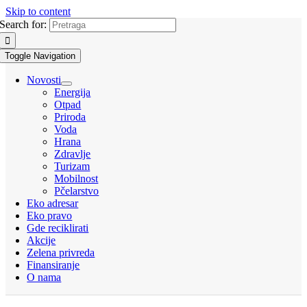
Skip to content
Search for:
Toggle Navigation
Novosti
Energija
Otpad
Priroda
Voda
Hrana
Zdravlje
Turizam
Mobilnost
Pčelarstvo
Eko adresar
Eko pravo
Gde reciklirati
Akcije
Zelena privreda
Finansiranje
O nama