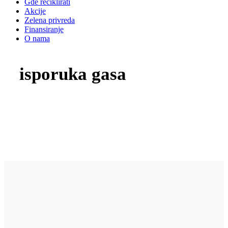
Gde reciklirati
Akcije
Zelena privreda
Finansiranje
O nama
isporuka gasa