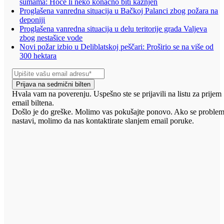
šumama: Hoće li neko konačno biti kažnjen
Proglašena vanredna situacija u Bačkoj Palanci zbog požara na
deponiji
Proglašena vanredna situacija u delu teritorije grada Valjeva
zbog nestašice vode
Novi požar izbio u Deliblatskoj peščari: Proširio se na više od
300 hektara
Prijava na sedmični bilten
Hvala vam na poverenju. Uspešno ste se prijavili na listu za prijem
email biltena.
Došlo je do greške. Molimo vas pokušajte ponovo. Ako se proble
nastavi, molimo da nas kontaktirate slanjem email poruke.