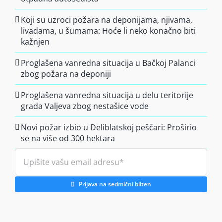
Koji su uzroci požara na deponijama, njivama,
livadama, u šumama: Hoće li neko konačno biti
kažnjen
Proglašena vanredna situacija u Bačkoj Palanci
zbog požara na deponiji
Proglašena vanredna situacija u delu teritorije
grada Valjeva zbog nestašice vode
Novi požar izbio u Deliblatskoj peščari: Proširio
se na više od 300 hektara
Prijava na sedmični bilten