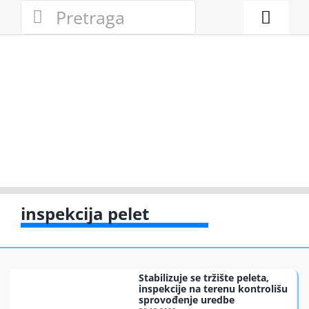
Skip
Search
to
for:
Toggl
content
Naviga
Novosti
Eko adresa
Eko pravo
Gde reciklir
inspekcija pelet
Akcije
Stabilizuje se tržište peleta,
Zelena pri
inspekcije na terenu kontrolišu
sprovođenje uredbe