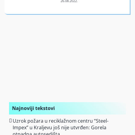
Finansiran
O nama
Najnoviji tekstovi
Uzrok požara u reciklažnom centru “Steel-
Impex” u Kraljevu još nije utvrđen: Gorela
otpadna autosedišta