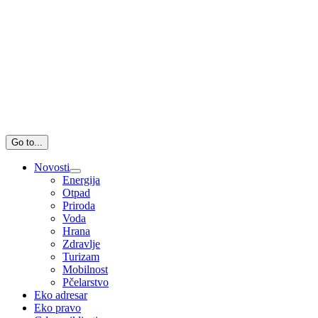
Go to...
Novosti
Energija
Otpad
Priroda
Voda
Hrana
Zdravlje
Turizam
Mobilnost
Pčelarstvo
Eko adresar
Eko pravo