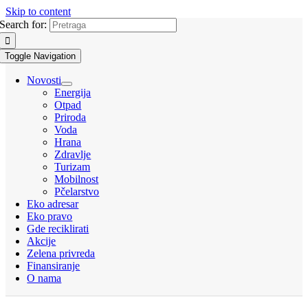
Skip to content
Search for:
Toggle Navigation
Novosti
Energija
Otpad
Priroda
Voda
Hrana
Zdravlje
Turizam
Mobilnost
Pčelarstvo
Eko adresar
Eko pravo
Gde reciklirati
Akcije
Zelena privreda
Finansiranje
O nama