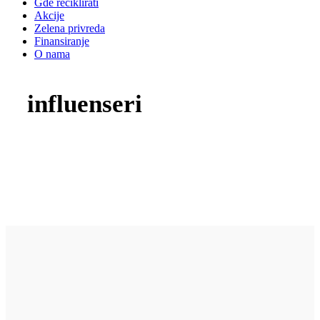
Gde reciklirati
Akcije
Zelena privreda
Finansiranje
O nama
influenseri