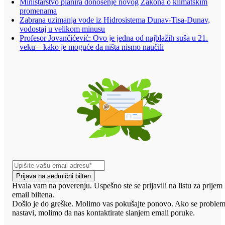
Ministarstvo planira donošenje novog Zakona o klimatskim
promenama
Zabrana uzimanja vode iz Hidrosistema Dunav-Tisa-Dunav,
vodostaj u velikom minusu
Profesor Jovančićević: Ovo je jedna od najblažih suša u 21.
veku – kako je moguće da ništa nismo naučili
Prijava na sedmični bilten
Hvala vam na poverenju. Uspešno ste se prijavili na listu za prijem
email biltena.
Došlo je do greške. Molimo vas pokušajte ponovo. Ako se proble
nastavi, molimo da nas kontaktirate slanjem email poruke.