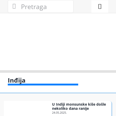
Skip
Search
to
for:
Toggl
content
Naviga
Novosti
Eko adresa
Eko pravo
Gde reciklir
Inđija
Akcije
U Indiji monsunske kiše došle
Zelena pri
nekoliko dana ranije