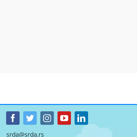
srda@srda.rs