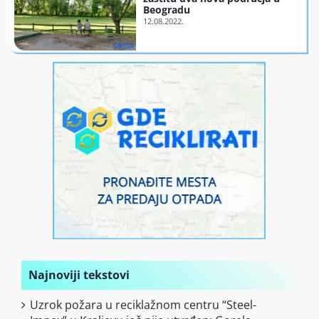
Beogradu
Finansiranje
O nama
Najnoviji tekstovi
Uzrok požara u reciklažnom centru “Steel-