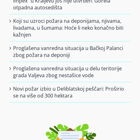
Impex” u Kraljevu još nije utvrđen: Gorela
otpadna autosedišta
Koji su uzroci požara na deponijama, njivama,
livadama, u šumama: Hoće li neko konačno biti
kažnjen
Proglašena vanredna situacija u Bačkoj Palanci
zbog požara na deponiji
Proglašena vanredna situacija u delu teritorije
grada Valjeva zbog nestašice vode
Novi požar izbio u Deliblatskoj peščari: Proširio
se na više od 300 hektara