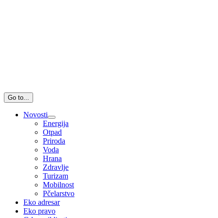
Go to...
Novosti
Energija
Otpad
Priroda
Voda
Hrana
Zdravlje
Turizam
Mobilnost
Pčelarstvo
Eko adresar
Eko pravo