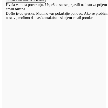
Prijava na sedmični bilten
Hvala vam na poverenju. Uspešno ste se prijavili na listu za prijem
email biltena.
Došlo je do greške. Molimo vas pokušajte ponovo. Ako se proble
nastavi, molimo da nas kontaktirate slanjem email poruke.