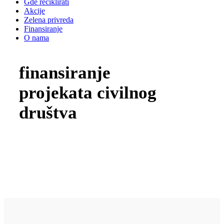
Gde reciklirati
Akcije
Zelena privreda
Finansiranje
O nama
finansiranje
projekata civilnog
društva