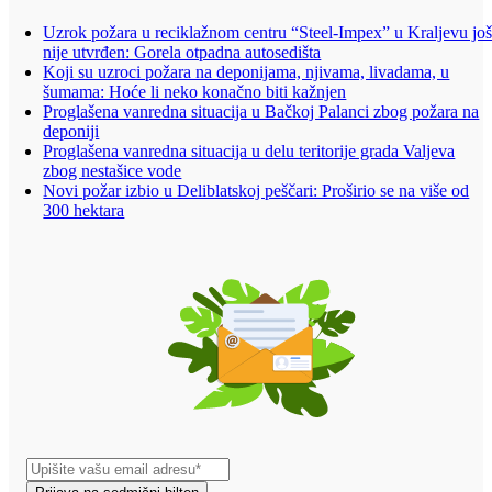
Uzrok požara u reciklažnom centru “Steel-Impex” u Kraljevu jo
nije utvrđen: Gorela otpadna autosedišta
Koji su uzroci požara na deponijama, njivama, livadama, u
šumama: Hoće li neko konačno biti kažnjen
Proglašena vanredna situacija u Bačkoj Palanci zbog požara na
deponiji
Proglašena vanredna situacija u delu teritorije grada Valjeva
zbog nestašice vode
Novi požar izbio u Deliblatskoj peščari: Proširio se na više od
300 hektara