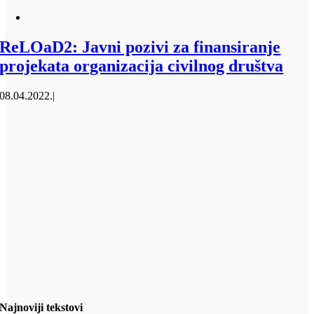
ReLOaD2: Javni pozivi za finansiranje
projekata organizacija civilnog društva
08.04.2022.
|
Najnoviji tekstovi