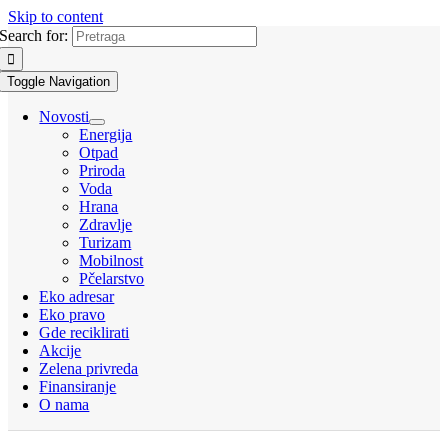
Skip to content
Search for:
Toggle Navigation
Novosti
Energija
Otpad
Priroda
Voda
Hrana
Zdravlje
Turizam
Mobilnost
Pčelarstvo
Eko adresar
Eko pravo
Gde reciklirati
Akcije
Zelena privreda
Finansiranje
O nama