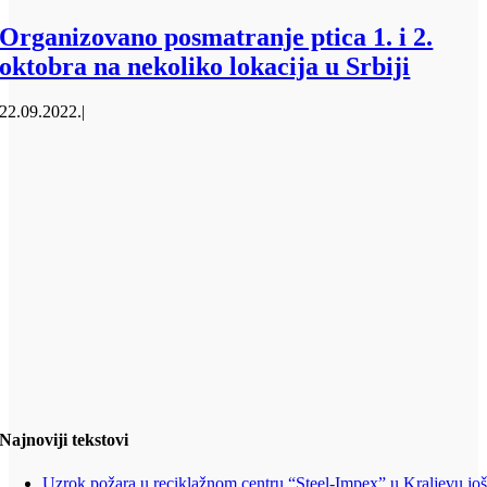
Organizovano posmatranje ptica 1. i 2.
oktobra na nekoliko lokacija u Srbiji
22.09.2022.
|
Najnoviji tekstovi
Uzrok požara u reciklažnom centru “Steel-Impex” u Kraljevu jo