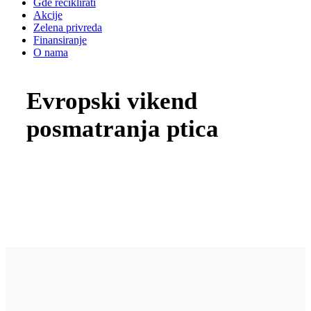
Gde reciklirati
Akcije
Zelena privreda
Finansiranje
O nama
Evropski vikend
posmatranja ptica