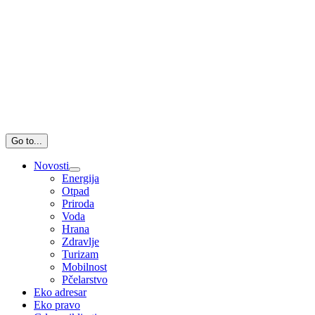
Go to...
Novosti
Energija
Otpad
Priroda
Voda
Hrana
Zdravlje
Turizam
Mobilnost
Pčelarstvo
Eko adresar
Eko pravo