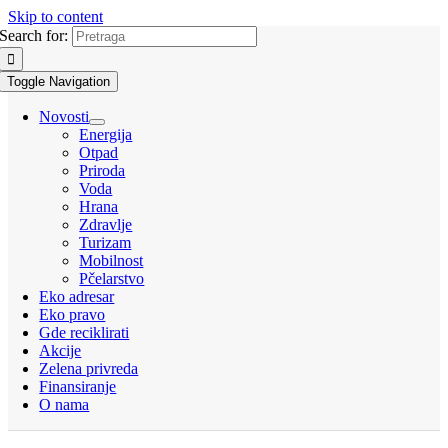
Skip to content
Search for:
Toggle Navigation
Novosti
Energija
Otpad
Priroda
Voda
Hrana
Zdravlje
Turizam
Mobilnost
Pčelarstvo
Eko adresar
Eko pravo
Gde reciklirati
Akcije
Zelena privreda
Finansiranje
O nama