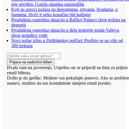
nije utvrđen: Gorela otpadna autosedišta
Koji su uzroci požara na deponijama, njivama, livadama, u
šumama: Hoće li neko konačno biti kažnjen
Proglašena vanredna situacija u Bačkoj Palanci zbog požara na
deponiji
Proglašena vanredna situacija u delu teritorije grada Valjeva
zbog nestašice vode
Novi požar izbio u Deliblatskoj peščari: Proširio se na više od
300 hektara
Prijava na sedmični bilten
Hvala vam na poverenju. Uspešno ste se prijavili na listu za prijem
email biltena.
Došlo je do greške. Molimo vas pokušajte ponovo. Ako se proble
nastavi, molimo da nas kontaktirate slanjem email poruke.