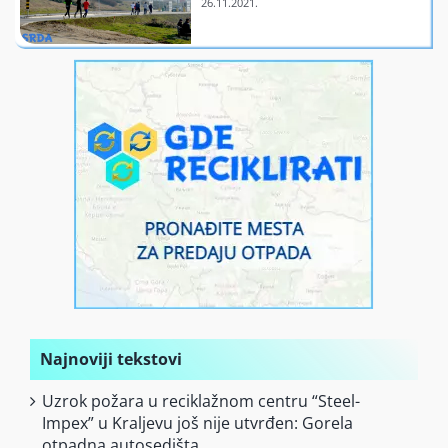
Finansiranje
O nama
Najnoviji tekstovi
Uzrok požara u reciklažnom centru “Steel-
Impex” u Kraljevu još nije utvrđen: Gorela
otpadna autosedišta