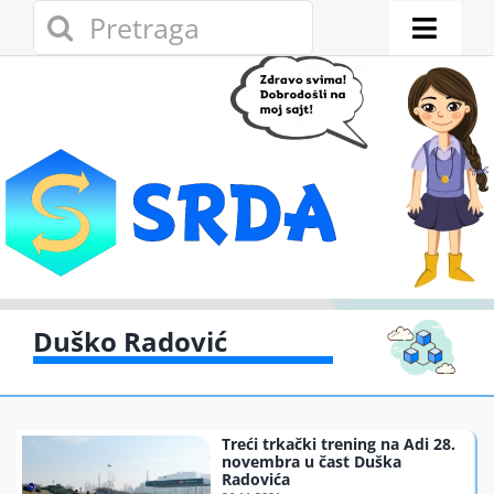
Skip
Search
to
for:
Toggl
content
Naviga
Novosti
Eko adresar
Eko pravo
Gde reciklirati
Duško Radović
Akcije
Treći trkački trening na Adi 28.
Zelena privreda
novembra u čast Duška
Radovića