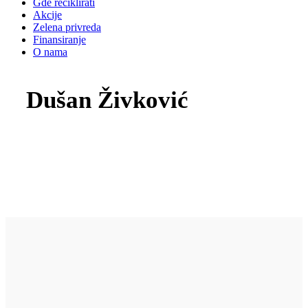
Gde reciklirati
Akcije
Zelena privreda
Finansiranje
O nama
Dušan Živković