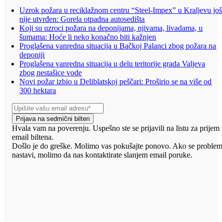
Uzrok požara u reciklažnom centru “Steel-Impex” u Kraljevu jo
nije utvrđen: Gorela otpadna autosedišta
Koji su uzroci požara na deponijama, njivama, livadama, u
šumama: Hoće li neko konačno biti kažnjen
Proglašena vanredna situacija u Bačkoj Palanci zbog požara na
deponiji
Proglašena vanredna situacija u delu teritorije grada Valjeva
zbog nestašice vode
Novi požar izbio u Deliblatskoj peščari: Proširio se na više od
300 hektara
Prijava na sedmični bilten
Hvala vam na poverenju. Uspešno ste se prijavili na listu za prijem
email biltena.
Došlo je do greške. Molimo vas pokušajte ponovo. Ako se proble
nastavi, molimo da nas kontaktirate slanjem email poruke.