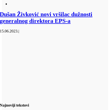
Dušan Živković novi vršilac dužnosti
generalnog direktora EPS-a
15.06.2023.
|
Najnoviji tekstovi