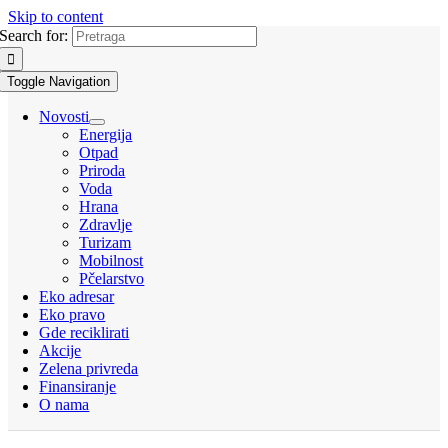
Skip to content
Search for:
Toggle Navigation
Novosti
Energija
Otpad
Priroda
Voda
Hrana
Zdravlje
Turizam
Mobilnost
Pčelarstvo
Eko adresar
Eko pravo
Gde reciklirati
Akcije
Zelena privreda
Finansiranje
O nama