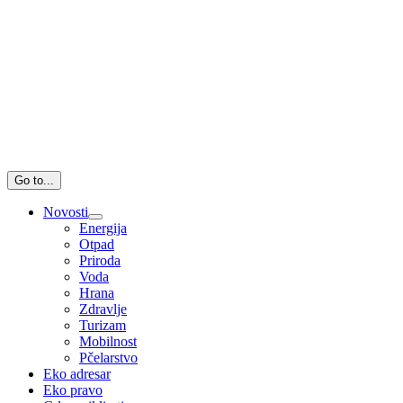
Go to...
Novosti
Energija
Otpad
Priroda
Voda
Hrana
Zdravlje
Turizam
Mobilnost
Pčelarstvo
Eko adresar
Eko pravo