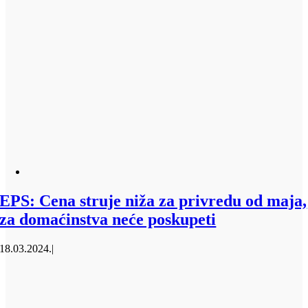
EPS: Cena struje niža za privredu od maja,
za domaćinstva neće poskupeti
18.03.2024.
|