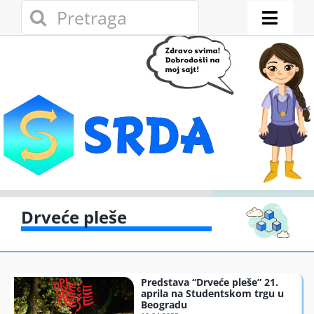
Skip
Search
to
for:
Toggl
content
Naviga
Novosti
Eko adresar
Eko pravo
Gde reciklirati
Drveće pleše
Akcije
Predstava “Drveće pleše” 21.
Zelena privreda
aprila na Studentskom trgu u
Beogradu