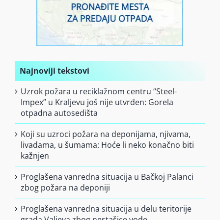
Najnoviji tekstovi
Uzrok požara u reciklažnom centru “Steel-
Impex” u Kraljevu još nije utvrđen: Gorela
otpadna autosedišta
Koji su uzroci požara na deponijama, njivama,
livadama, u šumama: Hoće li neko konačno biti
kažnjen
Proglašena vanredna situacija u Bačkoj Palanci
zbog požara na deponiji
Proglašena vanredna situacija u delu teritorije
grada Valjeva zbog nestašice vode