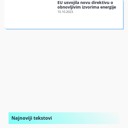
EU usvojila novu direktivu o
Finansiran
obnovljivim izvorima energije
O nama
Najnoviji tekstovi