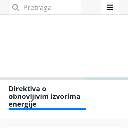
Skip
Search
to
for:
Toggl
content
Naviga
Novosti
Eko adresa
Eko pravo
Gde reciklir
Direktiva o
obnovljivim izvorima
Akcije
energije
Zelena pri