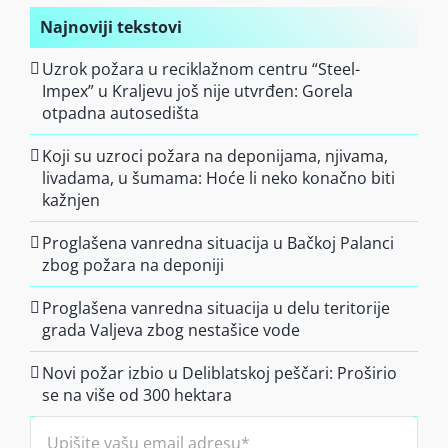
Najnoviji tekstovi
Uzrok požara u reciklažnom centru “Steel-
Impex” u Kraljevu još nije utvrđen: Gorela
otpadna autosedišta
Koji su uzroci požara na deponijama, njivama,
livadama, u šumama: Hoće li neko konačno biti
kažnjen
Proglašena vanredna situacija u Bačkoj Palanci
zbog požara na deponiji
Proglašena vanredna situacija u delu teritorije
grada Valjeva zbog nestašice vode
Novi požar izbio u Deliblatskoj peščari: Proširio
se na više od 300 hektara