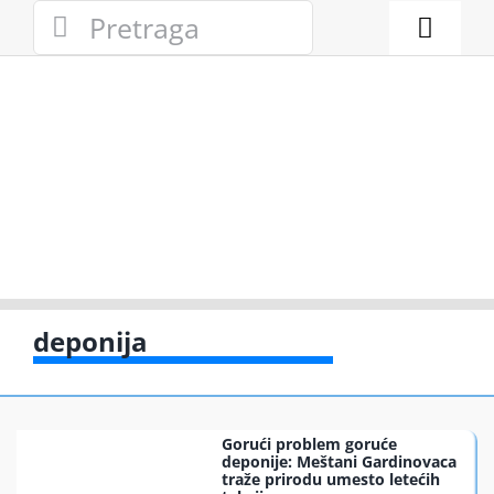
Skip
Search
to
for:
Toggl
content
Naviga
Novosti
Eko adresa
Eko pravo
Gde reciklir
deponija
Akcije
Gorući problem goruće
Zelena pri
deponije: Meštani Gardinovaca
traže prirodu umesto letećih