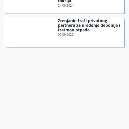
taksija
Finansiran
Zrenjanin traži privatnog
partnera za uređenje deponije i
O nama
tretman otpada