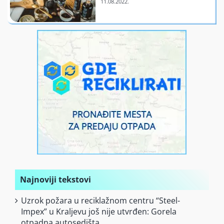
Finansiranje
O nama
Najnoviji tekstovi
Uzrok požara u reciklažnom centru “Steel-
Impex” u Kraljevu još nije utvrđen: Gorela
otpadna autosedišta