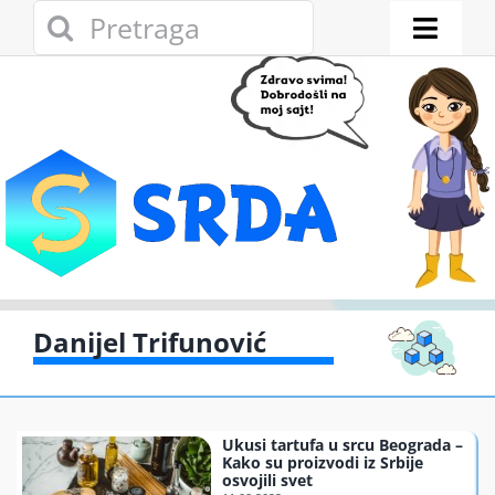
Skip
Search
to
for:
Toggl
content
Naviga
Novosti
Eko adresar
Eko pravo
Gde reciklirati
Danijel Trifunović
Akcije
Ukusi tartufa u srcu Beograda –
Zelena privreda
Kako su proizvodi iz Srbije
osvojili svet