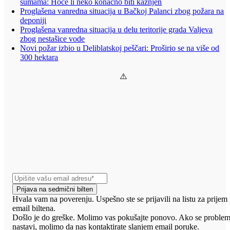
šumama: Hoće li neko konačno biti kažnjen
Proglašena vanredna situacija u Bačkoj Palanci zbog požara na
deponiji
Proglašena vanredna situacija u delu teritorije grada Valjeva
zbog nestašice vode
Novi požar izbio u Deliblatskoj peščari: Proširio se na više od
300 hektara
Prijava na sedmični bilten
Hvala vam na poverenju. Uspešno ste se prijavili na listu za prijem
email biltena.
Došlo je do greške. Molimo vas pokušajte ponovo. Ako se proble
nastavi, molimo da nas kontaktirate slanjem email poruke.