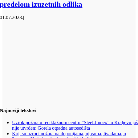
predelom izuzetnih odlika
01.07.2023.
|
Najnoviji tekstovi
Uzrok požara u reciklažnom centru “Steel-Impex” u Kraljevu jo
nije utvrđen: Gorela otpadna autosedišta
Koji su uzroci požara na deponijama, njivama, livadama, u