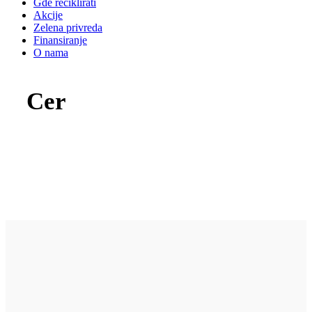
Gde reciklirati
Akcije
Zelena privreda
Finansiranje
O nama
Cer