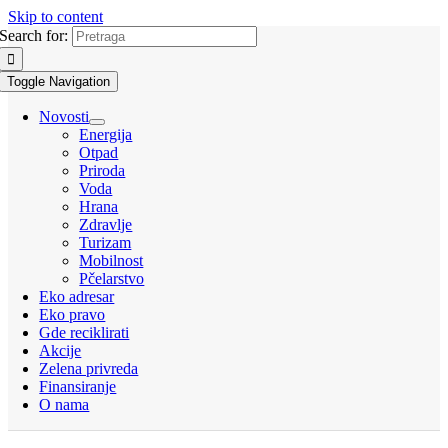
Skip to content
Search for:
Toggle Navigation
Novosti
Energija
Otpad
Priroda
Voda
Hrana
Zdravlje
Turizam
Mobilnost
Pčelarstvo
Eko adresar
Eko pravo
Gde reciklirati
Akcije
Zelena privreda
Finansiranje
O nama