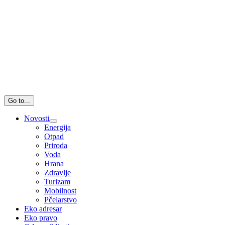
Go to...
Novosti
Energija
Otpad
Priroda
Voda
Hrana
Zdravlje
Turizam
Mobilnost
Pčelarstvo
Eko adresar
Eko pravo