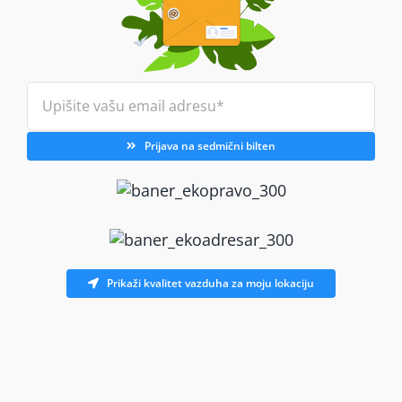
Prijava na sedmični bilten
Prikaži kvalitet vazduha za moju lokaciju