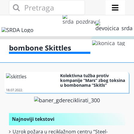
Skip
Search
to
for:
Toggl
content
Naviga
Novosti
Eko adresar
bombone Skittles
Eko pravo
Kolektivna tužba protiv
kompanije “Mars” zbog toksina
Gde reciklirati
u bombonama “Skitls”
Akcije
Najnoviji tekstovi
Zelena privreda
Uzrok požara u reciklažnom centru “Steel-