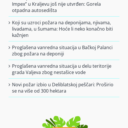
Impex” u Kraljevu još nije utvrđen: Gorela
Finansiranje
otpadna autosedišta
Koji su uzroci požara na deponijama, njivama,
O nama
livadama, u šumama: Hoće li neko konačno biti
kažnjen
Proglašena vanredna situacija u Bačkoj Palanci
zbog požara na deponiji
Proglašena vanredna situacija u delu teritorije
grada Valjeva zbog nestašice vode
Novi požar izbio u Deliblatskoj peščari: Proširio
se na više od 300 hektara