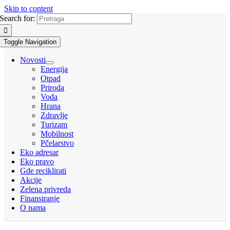
Skip to content
Search for:
Toggle Navigation
Novosti
Energija
Otpad
Priroda
Voda
Hrana
Zdravlje
Turizam
Mobilnost
Pčelarstvo
Eko adresar
Eko pravo
Gde reciklirati
Akcije
Zelena privreda
Finansiranje
O nama