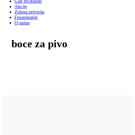
Gde reciklirati
Akcije
Zelena privreda
Finansiranje
O nama
boce za pivo