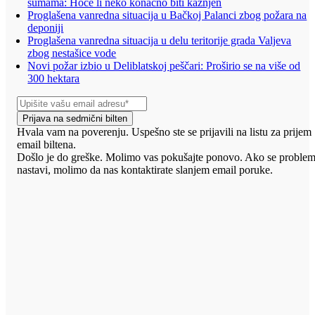
šumama: Hoće li neko konačno biti kažnjen
Proglašena vanredna situacija u Bačkoj Palanci zbog požara na
deponiji
Proglašena vanredna situacija u delu teritorije grada Valjeva
zbog nestašice vode
Novi požar izbio u Deliblatskoj peščari: Proširio se na više od
300 hektara
Prijava na sedmični bilten
Hvala vam na poverenju. Uspešno ste se prijavili na listu za prijem
email biltena.
Došlo je do greške. Molimo vas pokušajte ponovo. Ako se proble
nastavi, molimo da nas kontaktirate slanjem email poruke.