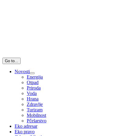
Go to...
Novosti
Energija
Otpad
Priroda
Voda
Hrana
Zdravlje
Turizam
Mobilnost
Pčelarstvo
Eko adresar
Eko pravo