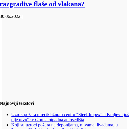
razgradive flaše od vlakana?
30.06.2022.
|
Najnoviji tekstovi
Uzrok požara u reciklažnom centru “Steel-Impex” u Kraljevu jo
nije utvrđen: Gorela otpadna autosedišta
Koji su uzroci požara na deponijama, njivama, livadama, u