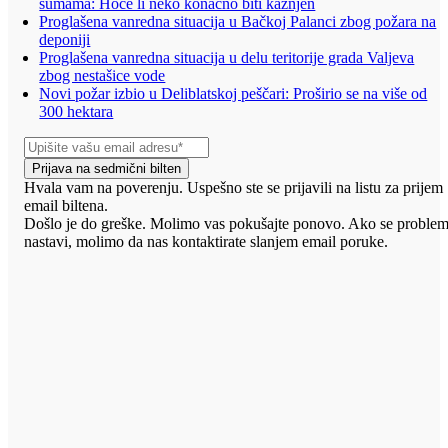
šumama: Hoće li neko konačno biti kažnjen
Proglašena vanredna situacija u Bačkoj Palanci zbog požara na
deponiji
Proglašena vanredna situacija u delu teritorije grada Valjeva
zbog nestašice vode
Novi požar izbio u Deliblatskoj peščari: Proširio se na više od
300 hektara
Prijava na sedmični bilten
Hvala vam na poverenju. Uspešno ste se prijavili na listu za prijem
email biltena.
Došlo je do greške. Molimo vas pokušajte ponovo. Ako se proble
nastavi, molimo da nas kontaktirate slanjem email poruke.