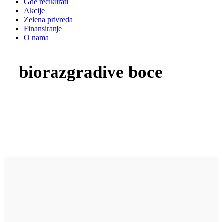
Gde reciklirati
Akcije
Zelena privreda
Finansiranje
O nama
biorazgradive boce