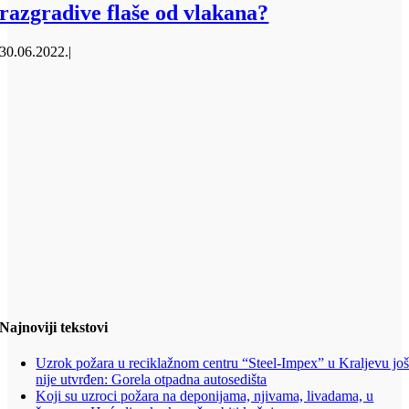
razgradive flaše od vlakana?
30.06.2022.
|
Najnoviji tekstovi
Uzrok požara u reciklažnom centru “Steel-Impex” u Kraljevu jo
nije utvrđen: Gorela otpadna autosedišta
Koji su uzroci požara na deponijama, njivama, livadama, u