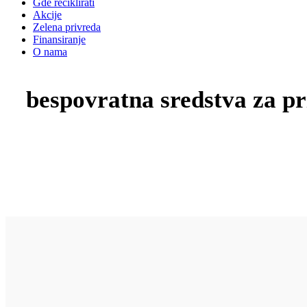
Gde reciklirati
Akcije
Zelena privreda
Finansiranje
O nama
bespovratna sredstva za pr