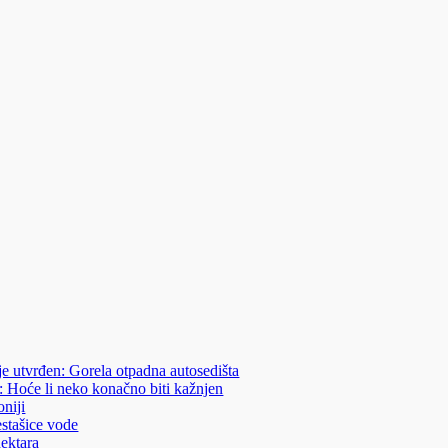
je utvrđen: Gorela otpadna autosedišta
: Hoće li neko konačno biti kažnjen
niji
estašice vode
hektara