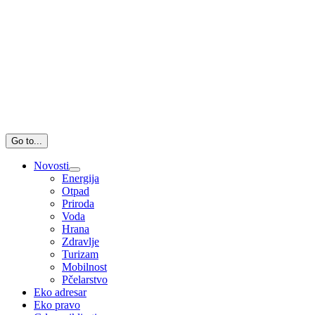
Go to...
Novosti
Energija
Otpad
Priroda
Voda
Hrana
Zdravlje
Turizam
Mobilnost
Pčelarstvo
Eko adresar
Eko pravo