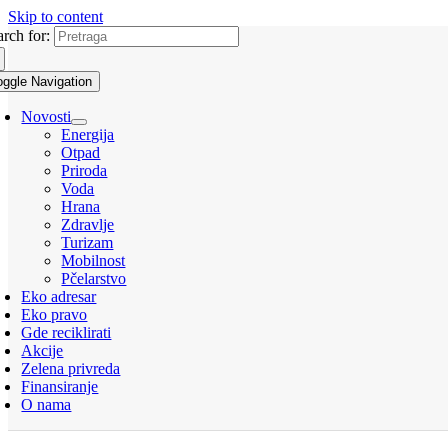
Skip to content
arch for:
oggle Navigation
Novosti
Energija
Otpad
Priroda
Voda
Hrana
Zdravlje
Turizam
Mobilnost
Pčelarstvo
Eko adresar
Eko pravo
Gde reciklirati
Akcije
Zelena privreda
Finansiranje
O nama