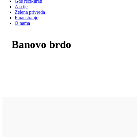
Gde reciklirati
Akcije
Zelena privreda
Finansiranje
O nama
Banovo brdo