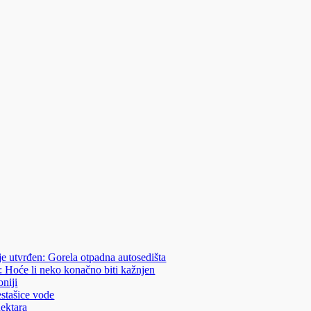
je utvrđen: Gorela otpadna autosedišta
: Hoće li neko konačno biti kažnjen
niji
estašice vode
hektara