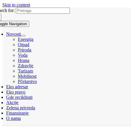
Skip to content
arch for:
oggle Navigation
Novosti
Energija
Otpad
Priroda
Voda
Hrana
Zdravlje
Turizam
Mobilnost
Pčelarstvo
Eko adresar
Eko pravo
Gde reciklirati
Akcije
Zelena privreda
Finansiranje
O nama