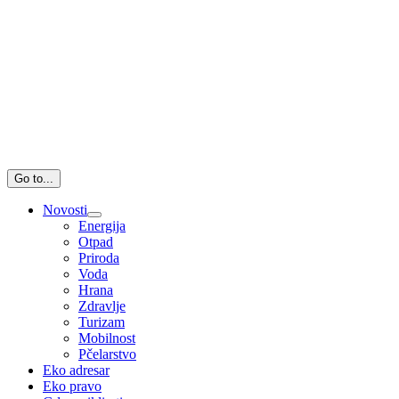
Go to...
Novosti
Energija
Otpad
Priroda
Voda
Hrana
Zdravlje
Turizam
Mobilnost
Pčelarstvo
Eko adresar
Eko pravo