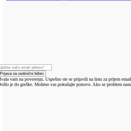
Prijava na sedmični bilten
vala vam na poverenju. Uspešno ste se prijavili na listu za prijem email
ošlo je do greške. Molimo vas pokušajte ponovo. Ako se problem nasta