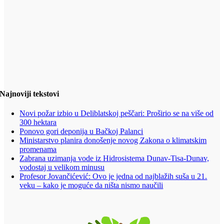
Najnoviji tekstovi
Novi požar izbio u Deliblatskoj peščari: Proširio se na više od
300 hektara
Ponovo gori deponija u Bačkoj Palanci
Ministarstvo planira donošenje novog Zakona o klimatskim
promenama
Zabrana uzimanja vode iz Hidrosistema Dunav-Tisa-Dunav,
vodostaj u velikom minusu
Profesor Jovančićević: Ovo je jedna od najblažih suša u 21.
veku – kako je moguće da ništa nismo naučili