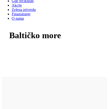
Gde reciklirati
Akcije
Zelena privreda
Finansiranje
O nama
Baltičko more