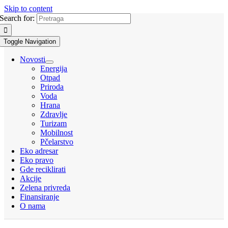
Skip to content
Search for:
Toggle Navigation
Novosti
Energija
Otpad
Priroda
Voda
Hrana
Zdravlje
Turizam
Mobilnost
Pčelarstvo
Eko adresar
Eko pravo
Gde reciklirati
Akcije
Zelena privreda
Finansiranje
O nama