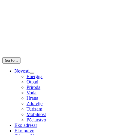
Go to...
Novosti
Energija
Otpad
Priroda
Voda
Hrana
Zdravlje
Turizam
Mobilnost
Pčelarstvo
Eko adresar
Eko pravo