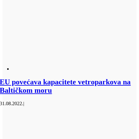
EU povećava kapacitete vetroparkova na
Baltičkom moru
31.08.2022.
|