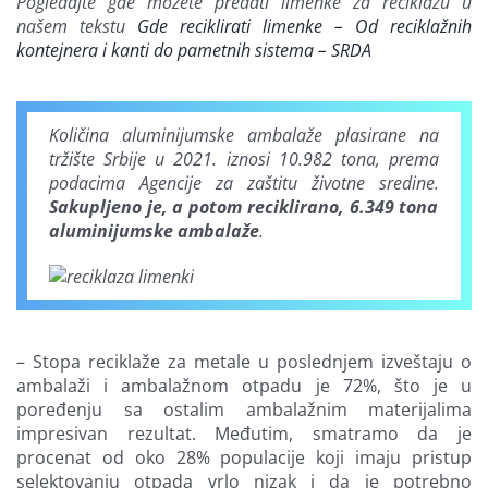
Pogledajte gde možete predati limenke za reciklažu u
našem tekstu
Gde reciklirati limenke – Od reciklažnih
kontejnera i kanti do pametnih sistema – SRDA
Količina aluminijumske ambalaže plasirane na
tržište Srbije u 2021. iznosi 10.982 tona, prema
podacima Agencije za zaštitu životne sredine.
Sakupljeno je, a potom reciklirano,
6.349 tona
aluminijumske ambalaže
.
– Stopa reciklaže za metale u poslednjem izveštaju o
ambalaži i ambalažnom otpadu je 72%, što je u
poređenju sa ostalim ambalažnim materijalima
impresivan rezultat. Međutim, smatramo da je
procenat od oko 28% populacije koji imaju pristup
selektovanju otpada vrlo nizak i da je potrebno