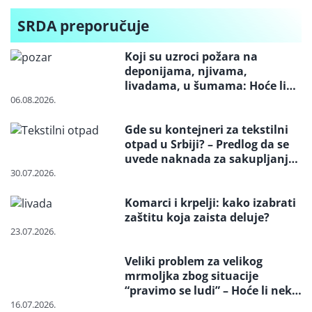
autosedišta
SRDA preporučuje
Koji su uzroci požara na
deponijama, njivama,
livadama, u šumama: Hoće li
neko konačno biti kažnjen
06.08.2026.
Gde su kontejneri za tekstilni
otpad u Srbiji? – Predlog da se
uvede naknada za sakupljanje i
reciklažu i svrstavanje u
30.07.2026.
posebne tokove otpada
Komarci i krpelji: kako izabrati
zaštitu koja zaista deluje?
23.07.2026.
Veliki problem za velikog
mrmoljka zbog situacije
“pravimo se ludi” – Hoće li neko
reagovati i spasiti strogo
16.07.2026.