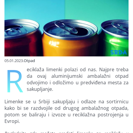
Finansiranje
O nama
05.01.2023.
Otpad
R
eciklaža limenki polazi od nas. Najpre treba
da ovaj aluminijumski ambalažni otpad
odvojimo i odložimo u predviđena mesta za
sakupljanje.
Limenke se u Srbiji sakupljaju i odlaze na sortirnicu
kako bi se razdvojile od drugog ambalažnog otpada,
potom se baliraju i izvoze u reciklažna postrojenja u
Evropi.