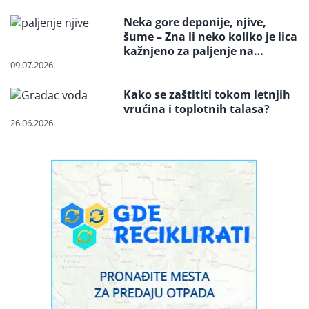
zaštićenu vrstu?
Neka gore deponije, njive,
šume – Zna li neko koliko je lica
kažnjeno za paljenje na
otvorenom
09.07.2026.
Kako se zaštititi tokom letnjih
vrućina i toplotnih talasa?
26.06.2026.