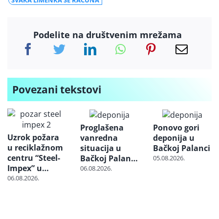
SVAKA LIMENKA SE RAČUNA
Podelite na društvenim mrežama
Povezani tekstovi
Proglašena
Ponovo gori
Uzrok požara
vanredna
deponija u
u reciklažnom
situacija u
Bačkoj Palanci
centru “Steel-
Bačkoj Palanci
05.08.2026.
Impex” u
zbog požara
06.08.2026.
Kraljevu još
na deponiji
06.08.2026.
nije utvrđen:
Gorela
otpadna