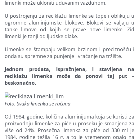
limenki može ukloniti uduvanim vazduhom.
U postrojenju za reciklažu limenke se tope i oblikuju u
ogromne aluminjumske blokove. Blokovi se valjaju u
tanke limove od kojih se prave nove limenke. Zid
limenki je tanji od ljudske dlake.
Limenke se štampaju velikom brzinom i preciznošću i
onda su spremne za punjenje i vraćanje na tržište.
Jednom prodata, ispražnjena, i stavljena na
reciklažu limenka može da ponovi taj put –
beskonačno.
Foto: Svaka limenka se računa
Od 1984. godine, količina aluminijuma koja se koristi za
proizvodnju limenke za piće u proseku je smanjena za
više od 24%. Prosečna limenka za piće od 330 ml je
1984. godine težila 16 g, a to je vremenom opalo na