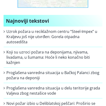
Najnoviji tekstovi
Uzrok požara u reciklažnom centru “Steel-Impex” u
Kraljevu još nije utvrđen: Gorela otpadna
autosedišta
Koji su uzroci požara na deponijama, njivama,
livadama, u šumama: Hoće li neko konačno biti
kažnjen
Proglašena vanredna situacija u Bačkoj Palanci zbog
požara na deponiji
Proglašena vanredna situacija u delu teritorije grada
Valjeva zbog nestašice vode
Novi požar izbio u Deliblatskoj peščari: Proširio se