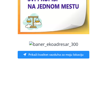
Prikaži kvalitet vazduha za moju lokaciju