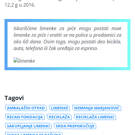
12,2 g u 2016.
Iskorišćene limenke za piće mogu postati nove
limenke za piće i vratiti se na police u prodavnici za
oko 60 dana. Osim toga, mogu postati deo bicikla,
auta, telefona ili čak uređaja za espreso.
Tagovi
AMBALAŽNI OTPAD
LIMENKE
NEMANJA MARJANOVIĆ
RECAN FONDACIJA
RECIKLAŽA
RECIKLAŽA LIMENKI
SAKUPLJANJE LIMENKI
SRDA PREPORUČUJE