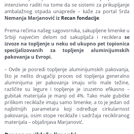
intenzivno raditi na tome da se sistemi za prikupljanje
ambalažnog otpada unaprede – kaže za portal Srda
Nemanja Marjanović iz
Recan fondacije
.
Prema rečima našeg sagovornika, sakupljene limenke u
Srbiji najvećim delom od sakupljača i reciklera
se
izvoze na topljenje u neku od ukupno pet topionica
specijalizovanih za topljenje aluminijumskih
pakovanja u Evropi.
– Ovde je posredi topljenje aluminijumskih pakovanja,
što je nešto drugačiji proces od topljenja generalno
aluminijuma jer pakovanja imaju vrlo male težine,
različite su legure i topljenje je izuzetno efikasno –
gubitak materijala je manji od 4%. Tako male gubitke
prilikom reciklaže imaju samo limenke, a to je jedan od
najbitnijih parametara koji određuje cirkularnost
pakovanja, osim stope reciklaže i sadržaja recikliranog
materijala – objašnjava Marjanović.