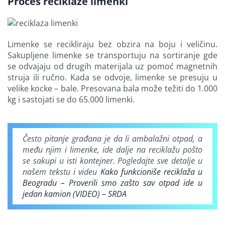
Proces reciklaže limenki
Limenke se recikliraju bez obzira na boju i veličinu.
Sakupljene limenke se transportuju na sortiranje gde
se odvajaju od drugih materijala uz pomoć magnetnih
struja ili ručno. Kada se odvoje, limenke se presuju u
velike kocke – bale. Presovana bala može težiti do 1.000
kg i sastojati se do 65.000 limenki.
Često pitanje građana je da li ambalažni otpad, a
među njim i limenke, ide dalje na reciklažu pošto
se sakupi u isti kontejner. Pogledajte sve detalje u
našem tekstu i videu
Kako funkcioniše reciklaža u
Beogradu – Proverili smo zašto sav otpad ide u
jedan kamion (VIDEO) – SRDA