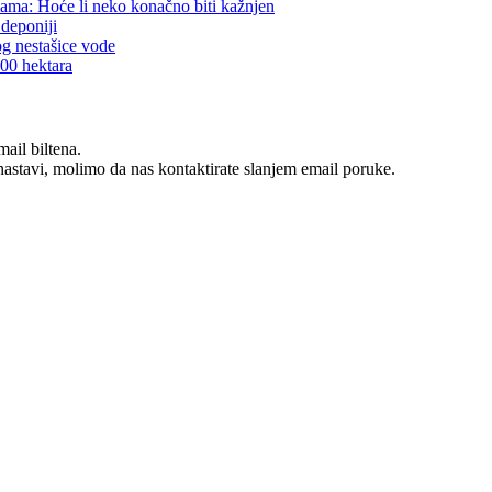
mama: Hoće li neko konačno biti kažnjen
 deponiji
og nestašice vode
300 hektara
ail biltena.
stavi, molimo da nas kontaktirate slanjem email poruke.