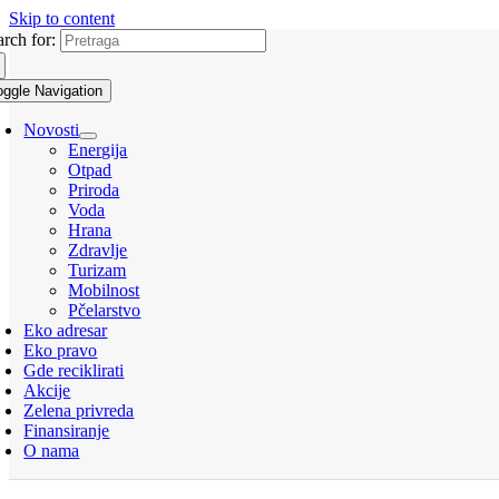
Skip to content
arch for:
oggle Navigation
Novosti
Energija
Otpad
Priroda
Voda
Hrana
Zdravlje
Turizam
Mobilnost
Pčelarstvo
Eko adresar
Eko pravo
Gde reciklirati
Akcije
Zelena privreda
Finansiranje
O nama