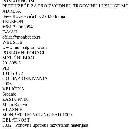
POSLOVNO IME
PREDUZEĆE ZA PROIZVODNJU, TRGOVINU I USLUGE MON
ADRESA
Save Kovačevića bb, 22320 Inđija
TELEFON
+381 22 565594
E-MAIL
office@monbat.co.rs
WEBSITE
www.monbatgroup.com
POSLOVNI PODACI
MATIČNI BROJ
20189843
PIB
104551072
GODINA OSNIVANJA
2006
VELIČINA
Srednje
ZASTUPNIK
Milan Rajović
VLASNIK
MONBAT RECYCLING EAD 100%
DELATNOST
3832 - Ponovna upotreba razvrstanih materijala