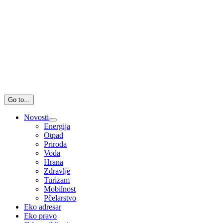
Go to...
Novosti
Energija
Otpad
Priroda
Voda
Hrana
Zdravlje
Turizam
Mobilnost
Pčelarstvo
Eko adresar
Eko pravo