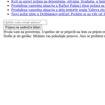
Koji su uzroci požara na deponijama, njivama, livadama, u šu
Proglašena vanredna situacija u Bačkoj Palanci zbog požara na
Proglašena vanredna situacija u delu teritorije grada Valjeva zb
Novi požar izbio u Deliblatskoj peščari: Proširio se na više od 
Prijava na sedmični bilten
Hvala vam na poverenju. Uspešno ste se prijavili na listu za prijem em
Došlo je do greške. Molimo vas pokušajte ponovo. Ako se problem na