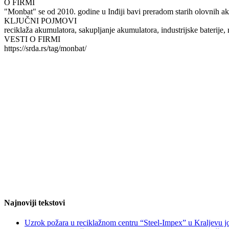
O FIRMI
"Monbat" se od 2010. godine u Inđiji bavi preradom starih olovnih a
KLJUČNI POJMOVI
reciklaža akumulatora, sakupljanje akumulatora, industrijske baterije, 
VESTI O FIRMI
https://srda.rs/tag/monbat/
Najnoviji tekstovi
Uzrok požara u reciklažnom centru “Steel-Impex” u Kraljevu jo