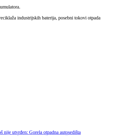
kumulatora.
reciklaža industrijskih baterija, posebni tokovi otpada
š nije utvrđen: Gorela otpadna autosedišta