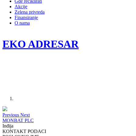
Gde reciklirati
Akcije
Zelena privreda
Finansiranje
O nama
EKO ADRESAR
Previous
Next
MONBAT PLC
Inđija
KONTAKT PODACI