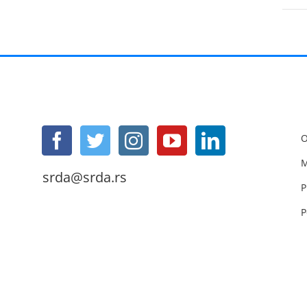
O
M
srda@srda.rs
P
P