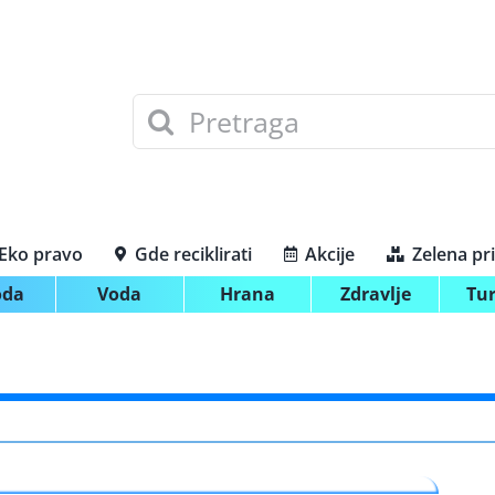
Search
for:
Eko pravo
Gde reciklirati
Akcije
Zelena pr
oda
Voda
Hrana
Zdravlje
Tu