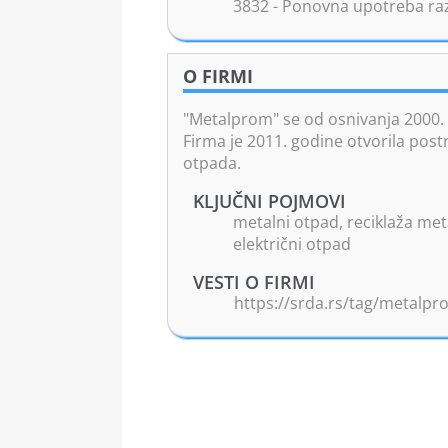
3832 - Ponovna upotreba raz
O FIRMI
"Metalprom" se od osnivanja 2000. 
Firma je 2011. godine otvorila postr
otpada.
KLJUČNI POJMOVI
metalni otpad, reciklaža meta
električni otpad
VESTI O FIRMI
https://srda.rs/tag/metalpr