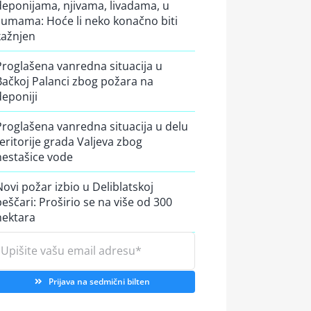
deponijama, njivama, livadama, u
šumama: Hoće li neko konačno biti
kažnjen
Proglašena vanredna situacija u
Bačkoj Palanci zbog požara na
deponiji
Proglašena vanredna situacija u delu
teritorije grada Valjeva zbog
nestašice vode
Novi požar izbio u Deliblatskoj
peščari: Proširio se na više od 300
hektara
Prijava na sedmični bilten