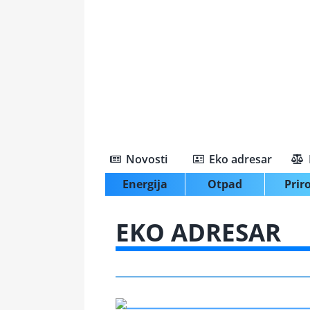
Skip
to
content
Novosti
Eko adresar
Energija
Otpad
Prir
EKO ADRESAR