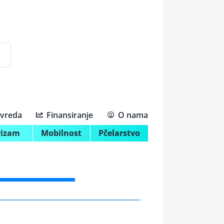
ivreda
Finansiranje
O nama
rizam
Mobilnost
Pčelarstvo