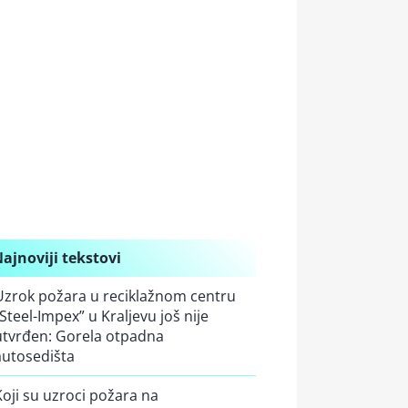
ajnoviji tekstovi
Uzrok požara u reciklažnom centru
“Steel-Impex” u Kraljevu još nije
utvrđen: Gorela otpadna
autosedišta
Koji su uzroci požara na