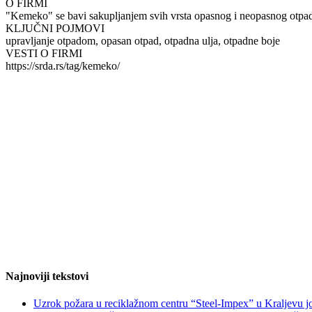
O FIRMI
"Kemeko" se bavi sakupljanjem svih vrsta opasnog i neopasnog otpad
KLJUČNI POJMOVI
upravljanje otpadom, opasan otpad, otpadna ulja, otpadne boje
VESTI O FIRMI
https://srda.rs/tag/kemeko/
Najnoviji tekstovi
Uzrok požara u reciklažnom centru “Steel-Impex” u Kraljevu jo