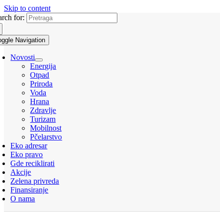
Skip to content
arch for:
oggle Navigation
Novosti
Energija
Otpad
Priroda
Voda
Hrana
Zdravlje
Turizam
Mobilnost
Pčelarstvo
Eko adresar
Eko pravo
Gde reciklirati
Akcije
Zelena privreda
Finansiranje
O nama