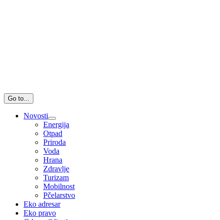
Go to...
Novosti
Energija
Otpad
Priroda
Voda
Hrana
Zdravlje
Turizam
Mobilnost
Pčelarstvo
Eko adresar
Eko pravo