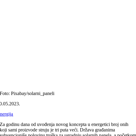
Foto: Pixabay/solarni_paneli
0.05.2023.
nergija
Za godinu dana od uvođenja novog koncepta u energetici broj onih
koji sami proizvode struju je tri puta veći. Država građanima
subvencioniše polovinu troška za ugradnju solarnih panela, a početko