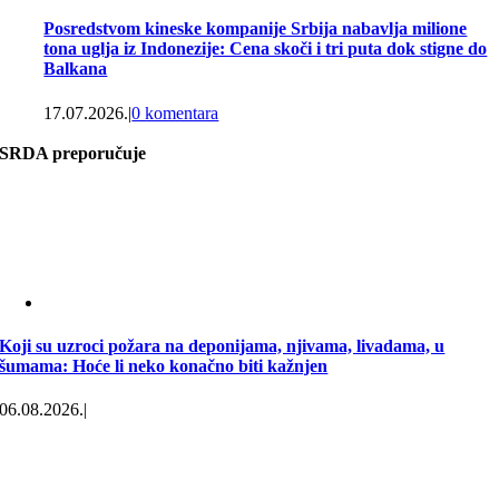
Posredstvom kineske kompanije Srbija nabavlja milione
tona uglja iz Indonezije: Cena skoči i tri puta dok stigne do
Balkana
17.07.2026.
|
0 komentara
SRDA preporučuje
Koji su uzroci požara na deponijama, njivama, livadama, u
šumama: Hoće li neko konačno biti kažnjen
06.08.2026.
|