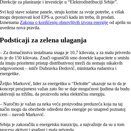
Direkcije za planiranje i investicije u “Elektrodistribuciji Srbije”.
Svi koji stave solarne panele, struju koriste za svoje potrebe, a višak
mogu deponovati kod EPS-a, povući kada im treba, ili prodati.
Izmenama
Zakona o korišćenju obnovljivih izvora energije
od aprila su
uvedena nova pravila.
Podsticaji za zelena ulaganja
– Za domaćinstva instalisana snaga je 10,7 kilovata, a za malu privredu
to je do 150 kilovata. Znači ograničili smo donekle kapacitete u smislu
da imaju prioritetni pristup distributivnoj mreži da nemaju nikakvih
odgovornosti – ističe Dubravka Đedović, ministarka rudarstva i
energetike.
Željko Marković, lider za energetiku u “Deloitte” ukazuje na to da je
koncept prozjumera važan zato što se daje mogućnost ljudima da budu
aktivniji na tržištu, da proizvedu neku električnu energiju.
– Naročito je važan za neka veća proizvodna preduzeća koja na taj
način mogu da obezbede određeni deo energije po unapred poznatoj
ceni – navodi Marković.
Srbija je zakoračila u energetsku tranziciju, a najvažnije da su u tom
procesu aktivni i građani i mala privreda.