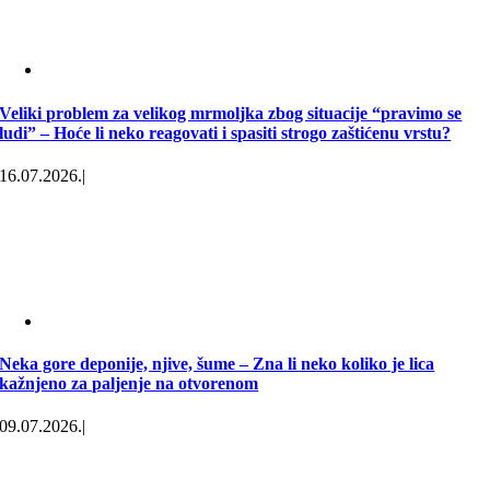
Veliki problem za velikog mrmoljka zbog situacije “pravimo se
ludi” – Hoće li neko reagovati i spasiti strogo zaštićenu vrstu?
16.07.2026.
|
Neka gore deponije, njive, šume – Zna li neko koliko je lica
kažnjeno za paljenje na otvorenom
09.07.2026.
|