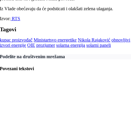
Iz Vlade obećavaju da će podsticati i olakšati zelena ulaganja.
Izvor:
RTS
Tagovi
kupac proizvođač
Ministartsvo energetike
Nikola Rajaković
obnovljivi
izvori energije
OIE
prozjumer
solarna energija
solarni paneli
Podelite na društvenim mrežama
Povezani tekstovi