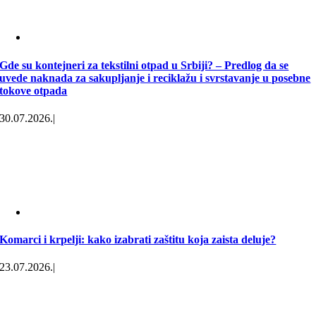
Gde su kontejneri za tekstilni otpad u Srbiji? – Predlog da se
uvede naknada za sakupljanje i reciklažu i svrstavanje u posebne
tokove otpada
30.07.2026.
|
Komarci i krpelji: kako izabrati zaštitu koja zaista deluje?
23.07.2026.
|