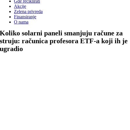
Gde reciklirati
Akcije
Zelena privreda
Finansiranje
O nama
Koliko solarni paneli smanjuju račune za
struju: računica profesora ETF-a koji ih je
ugradio