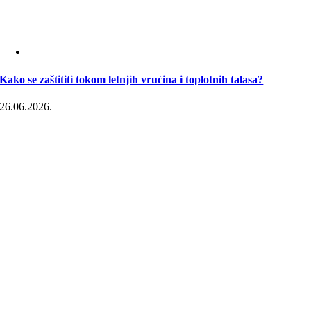
Kako se zaštititi tokom letnjih vrućina i toplotnih talasa?
26.06.2026.
|