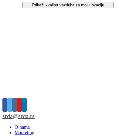
Prikaži kvalitet vazduha za moju lokaciju
srda@srda.rs
O nama
Marketing