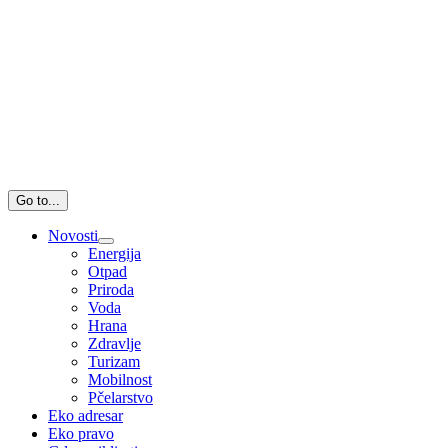
Go to...
Novosti
Energija
Otpad
Priroda
Voda
Hrana
Zdravlje
Turizam
Mobilnost
Pčelarstvo
Eko adresar
Eko pravo