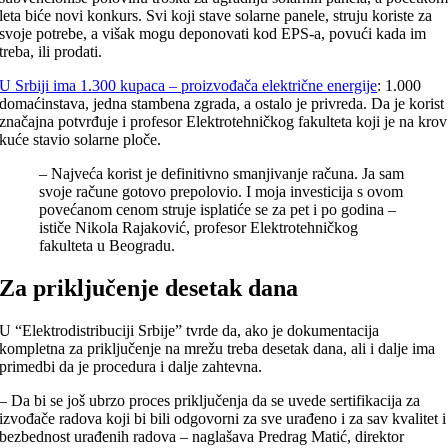
leta biće novi konkurs. Svi koji stave solarne panele, struju koriste za
svoje potrebe, a višak mogu deponovati kod EPS-a, povući kada im
treba, ili prodati.
U Srbiji ima 1.300 kupaca – proizvođača električne energije
: 1.000
domaćinstava, jedna stambena zgrada, a ostalo je privreda. Da je korist
značajna potvrđuje i profesor Elektrotehničkog fakulteta koji je na krov
kuće stavio solarne ploče.
– Najveća korist je definitivno smanjivanje računa. Ja sam
svoje račune gotovo prepolovio. I moja investicija s ovom
povećanom cenom struje isplatiće se za pet i po godina –
ističe Nikola Rajaković, profesor Elektrotehničkog
fakulteta u Beogradu.
Za priključenje desetak dana
U “Elektrodistribuciji Srbije” tvrde da, ako je dokumentacija
kompletna za priključenje na mrežu treba desetak dana, ali i dalje ima
primedbi da je procedura i dalje zahtevna.
– Da bi se još ubrzo proces priključenja da se uvede sertifikacija za
izvođače radova koji bi bili odgovorni za sve urađeno i za sav kvalitet i
bezbednost urađenih radova – naglašava Predrag Matić, direktor