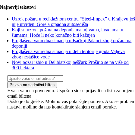
Najnoviji tekstovi
Uzrok požara u reciklažnom centru “Steel-Impex” u Kraljevu jo
nije utvrđen: Gorela otpadna autosedišta
Koji su uzroci požara na deponijama, njivama, livadama, u
šumama: Hoće li neko konačno biti kažnjen
Proglašena vanredna situacija u Bačkoj Palanci zbog požara na
deponiji
Proglašena vanredna situacija u delu teritorije grada Valjeva
zbog nestašice vode
Novi požar izbio u Deliblatskoj peščari: Proširio se na više od
300 hektara
Prijava na sedmični bilten
Hvala vam na poverenju. Uspešno ste se prijavili na listu za prijem
email biltena.
Došlo je do greške. Molimo vas pokušajte ponovo. Ako se proble
nastavi, molimo da nas kontaktirate slanjem email poruke.