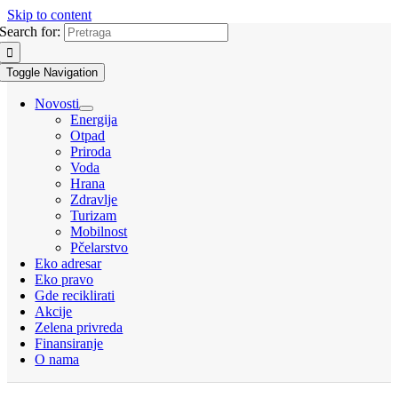
Skip to content
Search for:
Toggle Navigation
Novosti
Energija
Otpad
Priroda
Voda
Hrana
Zdravlje
Turizam
Mobilnost
Pčelarstvo
Eko adresar
Eko pravo
Gde reciklirati
Akcije
Zelena privreda
Finansiranje
O nama