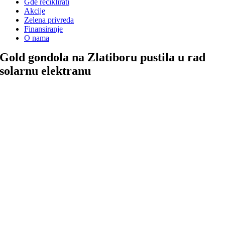
Gde reciklirati
Akcije
Zelena privreda
Finansiranje
O nama
Gold gondola na Zlatiboru pustila u rad
solarnu elektranu