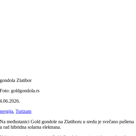
gondola Zlatibor
Foto: goldgondola.rs
4.06.2026.
nergija
,
Turizam
Na međustanici Gold gondole na Zlatiboru u sredu je svečano puštena
u rad hibridna solarna elektrana.