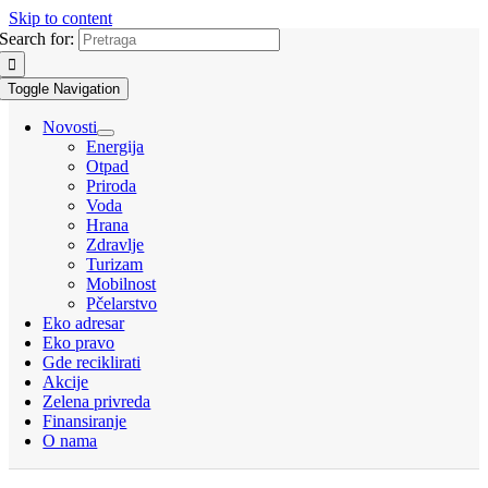
Skip to content
Search for:
Toggle Navigation
Novosti
Energija
Otpad
Priroda
Voda
Hrana
Zdravlje
Turizam
Mobilnost
Pčelarstvo
Eko adresar
Eko pravo
Gde reciklirati
Akcije
Zelena privreda
Finansiranje
O nama