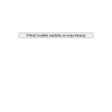
Prikaži kvalitet vazduha za moju lokaciju