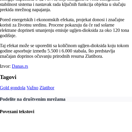
stabilnost sistema i nastavak rada ključnih funkcija objekta u slučaju
prekida mrežnog napajanja.
Pored energetskih i ekonomskih efekata, projekat donosi i značajne
koristi za životnu sredinu. Procene pokazuju da će rad solarne
elektrane doprineti smanjenju emisije ugljen-dioksida za oko 120 tona
godišnje.
Taj efekat može se uporediti sa količinom ugljen-dioksida koju tokom
godine apsorbuje između 5.500 i 6.000 stabala, što predstavlja
značajan doprinos očuvanju prirodnih resursa Zlatibora.
Izvor:
Danas.rs
Tagovi
Gold gondola
Važno
Zlatibor
Podelite na društvenim mrežama
Povezani tekstovi