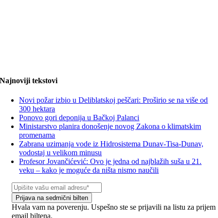
Najnoviji tekstovi
Novi požar izbio u Deliblatskoj peščari: Proširio se na više od
300 hektara
Ponovo gori deponija u Bačkoj Palanci
Ministarstvo planira donošenje novog Zakona o klimatskim
promenama
Zabrana uzimanja vode iz Hidrosistema Dunav-Tisa-Dunav,
vodostaj u velikom minusu
Profesor Jovančićević: Ovo je jedna od najblažih suša u 21.
veku – kako je moguće da ništa nismo naučili
Prijava na sedmični bilten
Hvala vam na poverenju. Uspešno ste se prijavili na listu za prijem
email biltena.