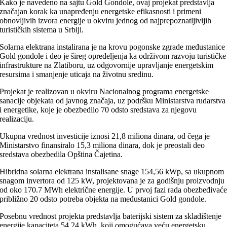
Kako je navedeno na sajtu Gold Gondole, ovaj projekat predstavlja
značajan korak ka unapređenju energetske efikasnosti i primeni
obnovljivih izvora energije u okviru jednog od najprepoznatljivijih
turističkih sistema u Srbiji.
Solarna elektrana instalirana je na krovu pogonske zgrade međustanice
Gold gondole i deo je šireg opredeljenja ka održivom razvoju turističke
infrastrukture na Zlatiboru, uz odgovornije upravljanje energetskim
resursima i smanjenje uticaja na životnu sredinu.
Projekat je realizovan u okviru Nacionalnog programa energetske
sanacije objekata od javnog značaja, uz podršku Ministarstva rudarstva
i energetike, koje je obezbedilo 70 odsto sredstava za njegovu
realizaciju.
Ukupna vrednost investicije iznosi 21,8 miliona dinara, od čega je
Ministarstvo finansiralo 15,3 miliona dinara, dok je preostali deo
sredstava obezbedila Opština Čajetina.
Hibridna solarna elektrana instalisane snage 154,56 kWp, sa ukupnom
snagom invertora od 125 kW, projektovana je za godišnju proizvodnju
od oko 170.7 MWh električne energije. U prvoj fazi rada obezbeđivać
približno 20 odsto potreba objekta na međustanici Gold gondole.
Posebnu vrednost projekta predstavlja baterijski sistem za skladištenje
energije kapaciteta 54,24 kWh, koji omogućava veću energetsku