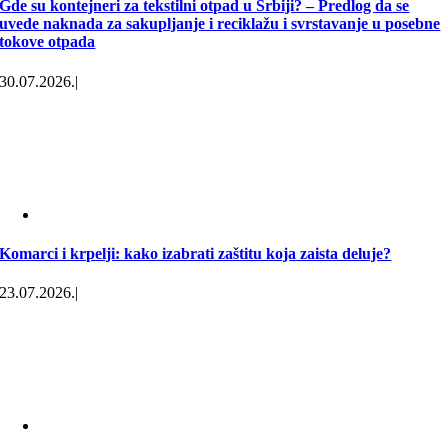
Gde su kontejneri za tekstilni otpad u Srbiji? – Predlog da se
uvede naknada za sakupljanje i reciklažu i svrstavanje u posebne
tokove otpada
30.07.2026.
|
Komarci i krpelji: kako izabrati zaštitu koja zaista deluje?
23.07.2026.
|