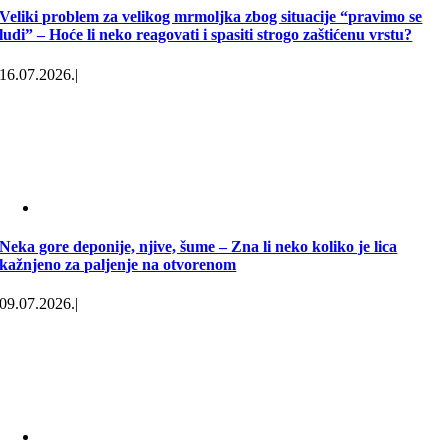
Veliki problem za velikog mrmoljka zbog situacije “pravimo se
ludi” – Hoće li neko reagovati i spasiti strogo zaštićenu vrstu?
16.07.2026.
|
Neka gore deponije, njive, šume – Zna li neko koliko je lica
kažnjeno za paljenje na otvorenom
09.07.2026.
|