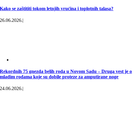
Kako se zaštititi tokom letnjih vrućina i toplotnih talasa?
26.06.2026.
|
Rekordnih 75 gnezda belih roda u Novom Sadu – Druga vest je o
mladim rodama koje su dobile proteze za amputirane noge
24.06.2026.
|