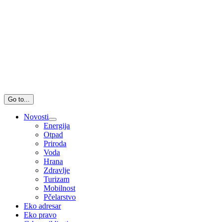
Go to...
Novosti
Energija
Otpad
Priroda
Voda
Hrana
Zdravlje
Turizam
Mobilnost
Pčelarstvo
Eko adresar
Eko pravo