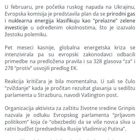
U februaru, pre početka ruskog napada na Ukrajinu,
Evropska komisija je predstavila plan da se
prirodni gas
i nuklearna energija klasifikuju kao “prelazne” zelene
investicije
u određenim okolnostima, što je izazvalo
žestoku polemiku.
Pet meseci kasnije, globalna energetska kriza se
intenzivirala pa su evropski zakonodavci odbacili
primedbe na predložena pravila i sa 328 glasova “za” i
278 “protiv” usvojili predlog EK.
Reakcija kritičara je bila momentalna. U sali se čulo
“zviždanje” kada je pročitan rezultat glasanja u sedištu
parlamenta u Strazburu, navodi Vašington post.
Organizacija aktivista za zaštitu životne sredine Grinpis
nazvala je odluku Evropskog parlamenta “prljavom
politikom” koja će “obezbediti da se više novca sliva u
ratni budžet (predsednika Rusije Vladimira) Putina”.