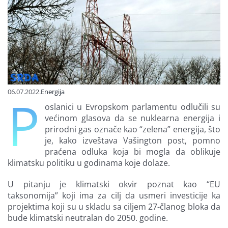
Finansiranje
O nama
06.07.2022.
Energija
P
oslanici u Evropskom parlamentu odlučili su
većinom glasova da se nuklearna energija i
prirodni gas označe kao “zelena” energija, što
je, kako izveštava Vašington post, pomno
praćena odluka koja bi mogla da oblikuje
klimatsku politiku u godinama koje dolaze.
U pitanju je klimatski okvir poznat kao “EU
taksonomija” koji ima za cilj da usmeri investicije ka
projektima koji su u skladu sa ciljem 27-članog bloka da
bude klimatski neutralan do 2050. godine.