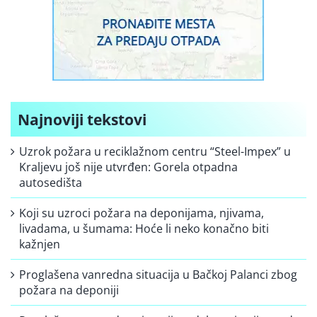
Najnoviji tekstovi
Uzrok požara u reciklažnom centru “Steel-Impex” u
Kraljevu još nije utvrđen: Gorela otpadna
autosedišta
Koji su uzroci požara na deponijama, njivama,
livadama, u šumama: Hoće li neko konačno biti
kažnjen
Proglašena vanredna situacija u Bačkoj Palanci zbog
požara na deponiji