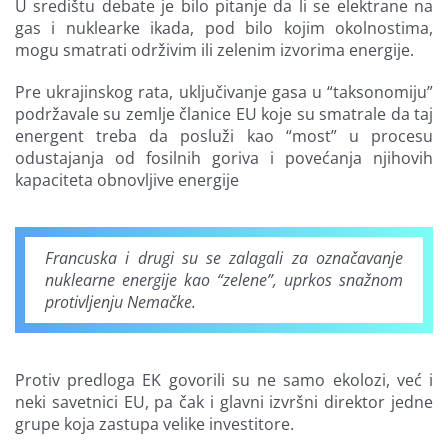
U središtu debate je bilo pitanje da li se elektrane na
gas i nuklearke ikada, pod bilo kojim okolnostima,
mogu smatrati održivim ili zelenim izvorima energije.
Pre ukrajinskog rata, uključivanje gasa u “taksonomiju”
podržavale su zemlje članice EU koje su smatrale da taj
energent treba da posluži kao “most” u procesu
odustajanja od fosilnih goriva i povećanja njihovih
kapaciteta obnovljive energije
Francuska i drugi su se zalagali za označavanje
nuklearne energije kao “zelene”, uprkos snažnom
protivljenju Nemačke.
Protiv predloga EK govorili su ne samo ekolozi, već i
neki savetnici EU, pa čak i glavni izvršni direktor jedne
grupe koja zastupa velike investitore.