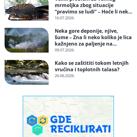
mrmoljka zbog situacije
“pravimo se ludi” – Hoće li neko
reagovati i spasiti strogo
16.07.2026.
zaštićenu vrstu?
Neka gore deponije, njive,
šume – Zna li neko koliko je lica
kažnjeno za paljenje na
otvorenom
09.07.2026.
Kako se zaštititi tokom letnjih
vrućina i toplotnih talasa?
26.06.2026.