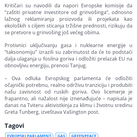
Kritičari su navodili da napori Evropske komisije da
“zaštiti privatne investitore od grinvošinga”, odnosno
lažnog reklamiranja proizvoda ili projekata kao
ekoloških s ciljem sticanja tržišne prednosti, rizikuju da
se pretvore u grinvošing još većeg obima.
Protivnici uključivanju gasa i nuklearne energije u
“taksonomiju” izrazili su zabrinutost da će to podstaći
dalja ulaganja u fosilna goriva i odložiti prelazak EU na
obnovljivu energiju, prenosi Tanjug.
– Ova odluka Evropskog parlamenta će odložiti
očajnički potrebnu, realno održivu tranziciju i produbiti
našu zavisnost od ruskih goriva. Ovo licemerje je
frapantno, ali nažalost nije iznenađujuće – napisala je
danas na Tviteru aktivistkinja za klimu i životnu sredinu
Greta Tunberg, izveštava Vašington post.
Tagovi
EVROPSKI PARLAMENT
GAS
GREENPEACE