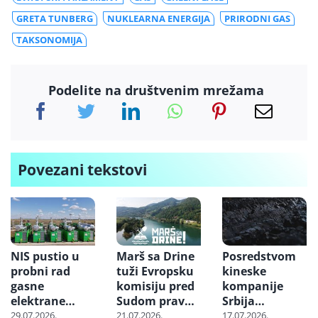
GRETA TUNBERG
NUKLEARNA ENERGIJA
PRIRODNI GAS
TAKSONOMIJA
Podelite na društvenim mrežama
Povezani tekstovi
NIS pustio u
Marš sa Drine
Posredstvom
probni rad
tuži Evropsku
kineske
gasne
komisiju pred
kompanije
elektrane
Sudom pravde
Srbija
“Banatsko
EU zbog
nabavlja
29.07.2026.
21.07.2026.
17.07.2026.