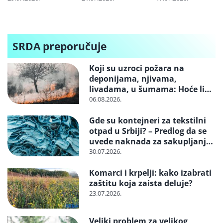
Miloševo” i
projekta
milione tona
“Srpska Crnja”
„Jadar“
uglja iz
Indonezije:
Cena skoči i tri
SRDA preporučuje
puta dok
stigne do
Koji su uzroci požara na
Balkana
deponijama, njivama,
livadama, u šumama: Hoće li
neko konačno biti kažnjen
06.08.2026.
Gde su kontejneri za tekstilni
otpad u Srbiji? – Predlog da se
uvede naknada za sakupljanje i
reciklažu i svrstavanje u
30.07.2026.
posebne tokove otpada
Komarci i krpelji: kako izabrati
zaštitu koja zaista deluje?
23.07.2026.
Veliki problem za velikog