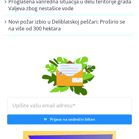
Proglašena vanredna situacija u delu teritorije grada
Valjeva zbog nestašice vode
Novi požar izbio u Deliblatskoj peščari: Proširio se
na više od 300 hektara
Prijava na sedmični bilten