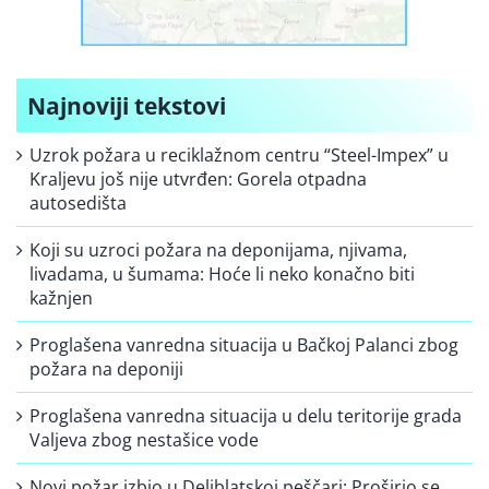
Najnoviji tekstovi
Uzrok požara u reciklažnom centru “Steel-Impex” u
Kraljevu još nije utvrđen: Gorela otpadna
autosedišta
Koji su uzroci požara na deponijama, njivama,
livadama, u šumama: Hoće li neko konačno biti
kažnjen
Proglašena vanredna situacija u Bačkoj Palanci zbog
požara na deponiji
Proglašena vanredna situacija u delu teritorije grada
Valjeva zbog nestašice vode
Novi požar izbio u Deliblatskoj peščari: Proširio se