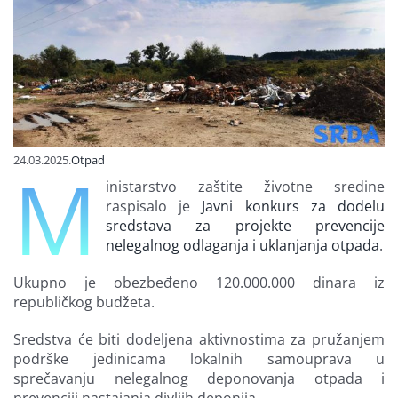
Finansiranje
O nama
24.03.2025.
Otpad
M
inistarstvo zaštite životne sredine
raspisalo je
Javni konkurs za dodelu
sredstava za projekte prevencije
nelegalnog odlaganja i uklanjanja otpada
.
Ukupno je obezbeđeno 120.000.000 dinara iz
republičkog budžeta.
Sredstva će biti dodeljena aktivnostima za pružanjem
podrške jedinicama lokalnih samouprava u
sprečavanju nelegalnog deponovanja otpada i