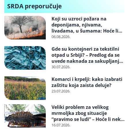
autosedišta
SRDA preporučuje
Koji su uzroci požara na
deponijama, njivama,
livadama, u šumama: Hoće li
neko konačno biti kažnjen
06.08.2026.
Gde su kontejneri za tekstilni
otpad u Srbiji? – Predlog da se
uvede naknada za sakupljanje i
reciklažu i svrstavanje u
30.07.2026.
posebne tokove otpada
Komarci i krpelji: kako izabrati
zaštitu koja zaista deluje?
23.07.2026.
Veliki problem za velikog
mrmoljka zbog situacije
“pravimo se ludi” – Hoće li neko
reagovati i spasiti strogo
16.07.2026.