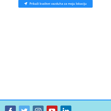
Prikaži kvalitet vazduha za moju lokaciju