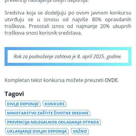
prevenciji nastajanja divljih deponija.
Sredstva koja se dodeljuju po ovom javnom konkursu
utvrđuju se u iznosu od najviše 80% opravdanih
troškova. Preostali iznos od najmanje 20% ukupnih
troškova snosi korisnik sredstava.
Rok za podnošenje zahteva je 8. april 2025. godine.
Kompletan tekst konkursa možete preuzeti
OVDE
.
Tagovi
DIVLJE DEPONIJE
KONKURS
MINISTARSTVO ZAŠTITE ŽIVOTNE SREDINE
PREVENCIJA NELEGALNOG ODLAGANJA OTPADA
UKLANJANJE DIVLJIH DEPONIJA
VAŽNO