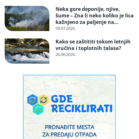
zaštićenu vrstu?
Neka gore deponije, njive,
šume – Zna li neko koliko je lica
kažnjeno za paljenje na
otvorenom
09.07.2026.
Kako se zaštititi tokom letnjih
vrućina i toplotnih talasa?
26.06.2026.