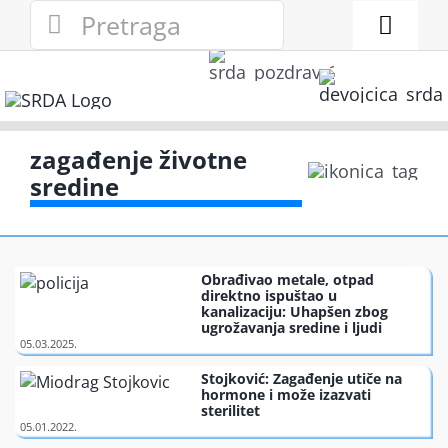
Skip
Search
to
for:
Toggl
content
Naviga
Novosti
Eko adresar
zagađenje životne
sredine
Eko pravo
Gde reciklirati
Obrađivao metale, otpad
direktno ispuštao u
kanalizaciju: Uhapšen zbog
ugrožavanja sredine i ljudi
Akcije
Stojković: Zagađenje utiče na
hormone i može izazvati
Zelena privreda
sterilitet