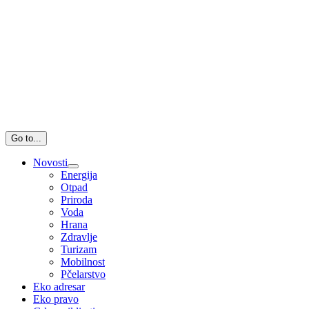
Go to...
Novosti
Energija
Otpad
Priroda
Voda
Hrana
Zdravlje
Turizam
Mobilnost
Pčelarstvo
Eko adresar
Eko pravo