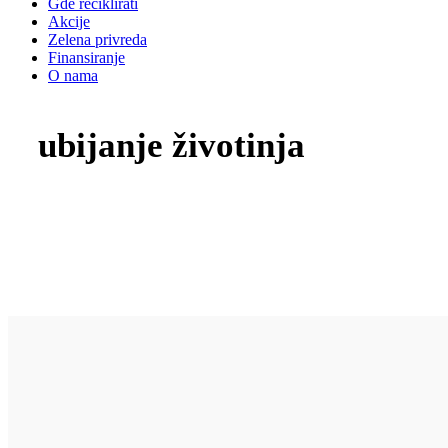
Gde reciklirati
Akcije
Zelena privreda
Finansiranje
O nama
ubijanje životinja