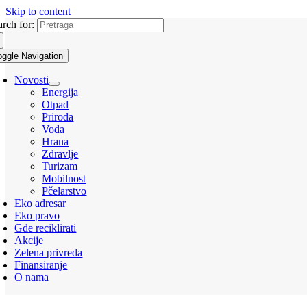
Skip to content
arch for:
oggle Navigation
Novosti
Energija
Otpad
Priroda
Voda
Hrana
Zdravlje
Turizam
Mobilnost
Pčelarstvo
Eko adresar
Eko pravo
Gde reciklirati
Akcije
Zelena privreda
Finansiranje
O nama