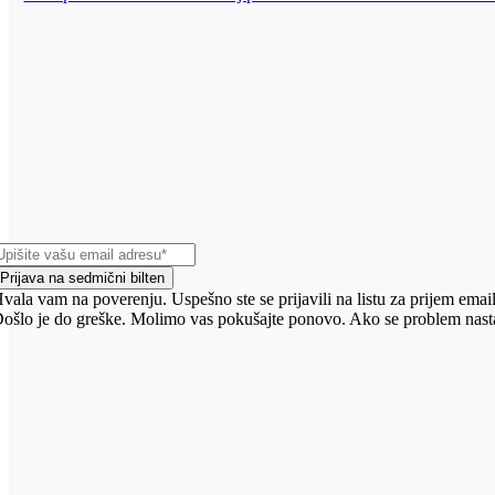
Prijava na sedmični bilten
vala vam na poverenju. Uspešno ste se prijavili na listu za prijem email
ošlo je do greške. Molimo vas pokušajte ponovo. Ako se problem nasta