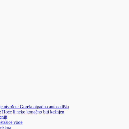
je utvrđen: Gorela otpadna autosedišta
: Hoće li neko konačno biti kažnjen
niji
estašice vode
hektara