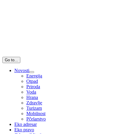
Go to...
Novosti
Energija
Otpad
Priroda
Voda
Hrana
Zdravlje
Turizam
Mobilnost
Pčelarstvo
Eko adresar
Eko pravo