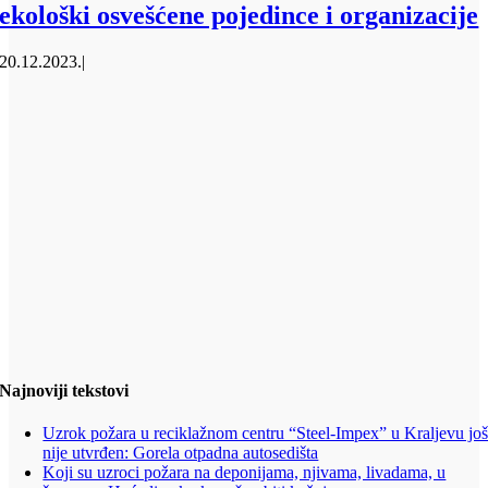
ekološki osvešćene pojedince i organizacije
20.12.2023.
|
Najnoviji tekstovi
Uzrok požara u reciklažnom centru “Steel-Impex” u Kraljevu jo
nije utvrđen: Gorela otpadna autosedišta
Koji su uzroci požara na deponijama, njivama, livadama, u