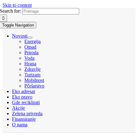
Skip to content
Search for:
Toggle Navigation
Novosti
Energija
Otpad
Priroda
Voda
Hrana
Zdravlje
Turizam
Mobilnost
Pčelarstvo
Eko adresar
Eko pravo
Gde reciklirati
Akcije
Zelena privreda
Finansiranje
O nama