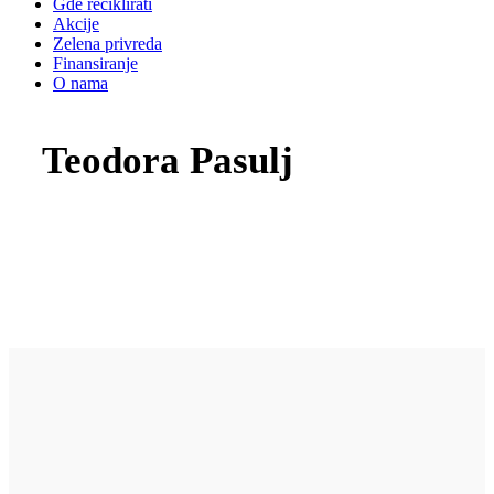
Gde reciklirati
Akcije
Zelena privreda
Finansiranje
O nama
Teodora Pasulj