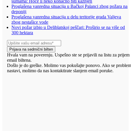
šumama: Hoće li neko konačno biti kažnjen
Proglašena vanredna situacija u Bačkoj Palanci zbog požara na
deponiji
Proglašena vanredna situacija u delu teritorije grada Valjeva
zbog nestašice vode
Novi požar izbio u Deliblatskoj peščari: Proširio se na više od
300 hektara
Prijava na sedmični bilten
Hvala vam na poverenju. Uspešno ste se prijavili na listu za prijem
email biltena.
Došlo je do greške. Molimo vas pokušajte ponovo. Ako se proble
nastavi, molimo da nas kontaktirate slanjem email poruke.