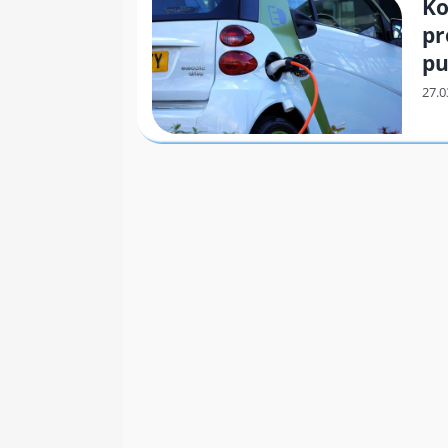
Ko
pr
pu