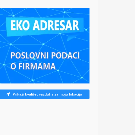
Prikaži kvalitet vazduha za moju lokaciju