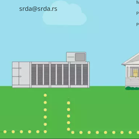
M
srda@srda.rs
P
P