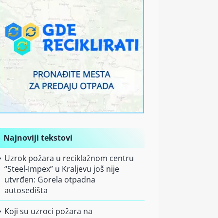
Najnoviji tekstovi
Uzrok požara u reciklažnom centru
“Steel-Impex” u Kraljevu još nije
utvrđen: Gorela otpadna
autosedišta
Koji su uzroci požara na