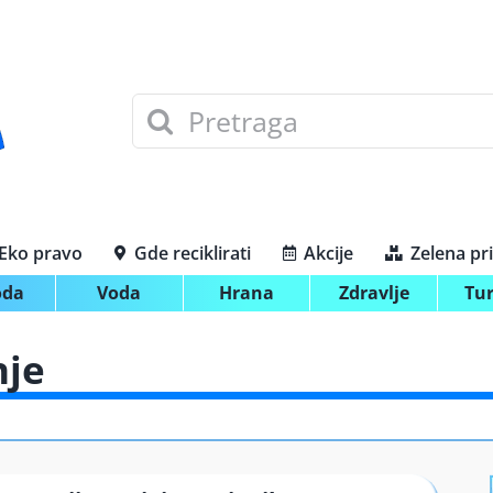
Search
for:
Eko pravo
Gde reciklirati
Akcije
Zelena pr
oda
Voda
Hrana
Zdravlje
Tu
nje