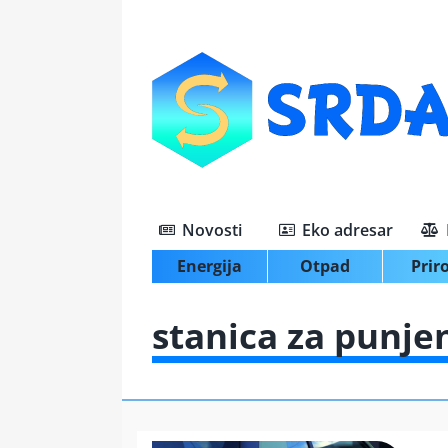
Skip
to
content
Novosti
Eko adresar
Energija
Otpad
Prir
stanica za punje