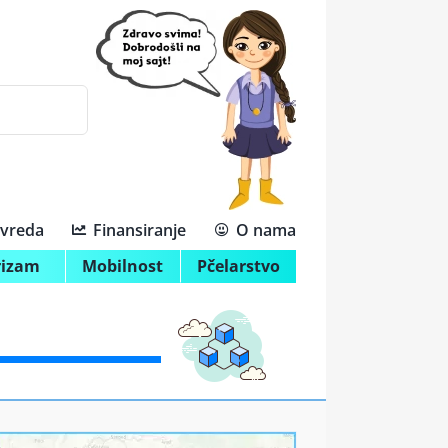
ivreda
Finansiranje
O nama
rizam
Mobilnost
Pčelarstvo