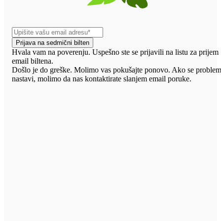
Prijava na sedmični bilten
Hvala vam na poverenju. Uspešno ste se prijavili na listu za prijem
email biltena.
Došlo je do greške. Molimo vas pokušajte ponovo. Ako se proble
nastavi, molimo da nas kontaktirate slanjem email poruke.