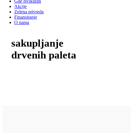
Gde reciklirati
Akcije
Zelena privreda
Finansiranje
O nama
sakupljanje
drvenih paleta