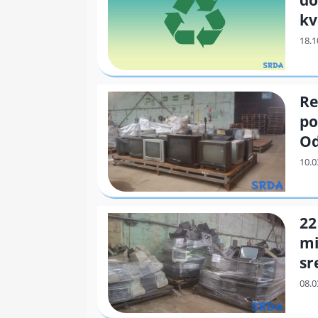
do
kv
Re
po
Od
22
mi
sr