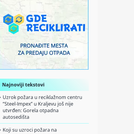
Najnoviji tekstovi
Uzrok požara u reciklažnom centru
“Steel-Impex” u Kraljevu još nije
utvrđen: Gorela otpadna
autosedišta
Koji su uzroci požara na