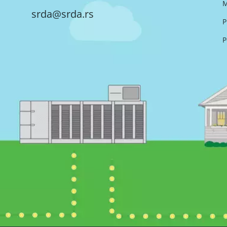
M
srda@srda.rs
P
P