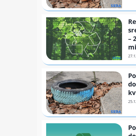
Re
sr
– 
mi
Po
do
kv
Po