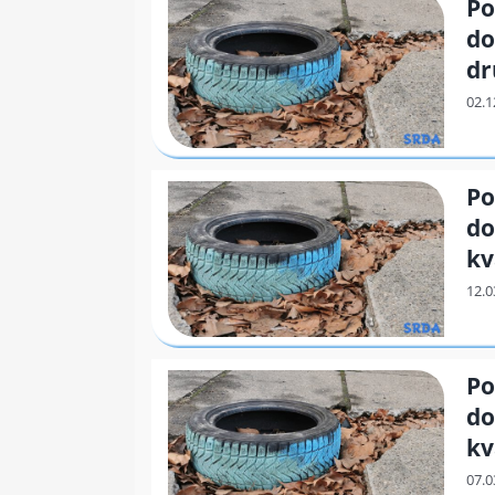
Po
do
dr
Po
do
kv
Po
do
kv