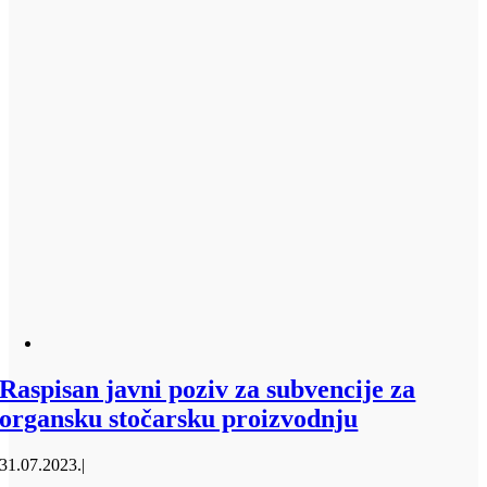
Raspisan javni poziv za subvencije za
organsku stočarsku proizvodnju
31.07.2023.
|