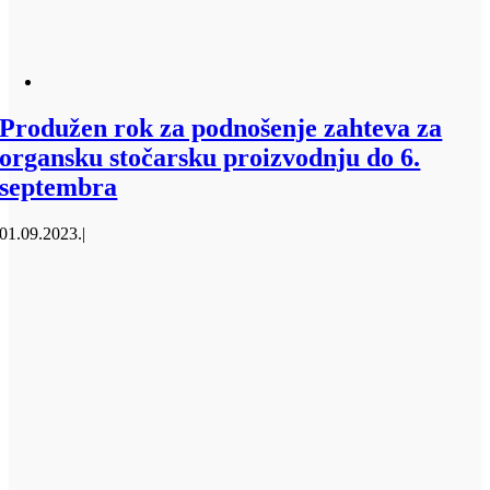
Produžen rok za podnošenje zahteva za
organsku stočarsku proizvodnju do 6.
septembra
01.09.2023.
|