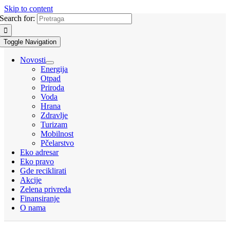
Skip to content
Search for:
Toggle Navigation
Novosti
Energija
Otpad
Priroda
Voda
Hrana
Zdravlje
Turizam
Mobilnost
Pčelarstvo
Eko adresar
Eko pravo
Gde reciklirati
Akcije
Zelena privreda
Finansiranje
O nama