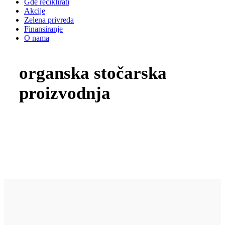
Gde reciklirati
Akcije
Zelena privreda
Finansiranje
O nama
organska stočarska
proizvodnja