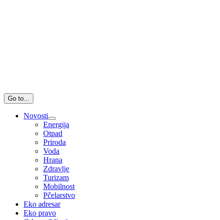
Go to...
Novosti
Energija
Otpad
Priroda
Voda
Hrana
Zdravlje
Turizam
Mobilnost
Pčelarstvo
Eko adresar
Eko pravo