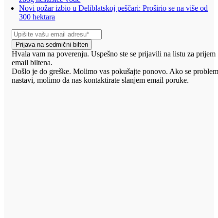
Novi požar izbio u Deliblatskoj peščari: Proširio se na više od
300 hektara
Prijava na sedmični bilten
Hvala vam na poverenju. Uspešno ste se prijavili na listu za prijem
email biltena.
Došlo je do greške. Molimo vas pokušajte ponovo. Ako se proble
nastavi, molimo da nas kontaktirate slanjem email poruke.