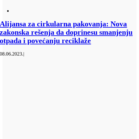
Alijansa za cirkularna pakovanja: Nova
zakonska rešenja da doprinesu smanjenju
otpada i povećanju reciklaže
08.06.2023.
|