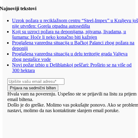
Najnoviji tekstovi
Uzrok požara u reciklažnom centru “Steel-Impex” u Kraljevu jo
nije utvrđen: Gorela otpadna autosedišta
Koji su uzroci požara na deponijama, njivama, livadama, u
šumama: Hoće li neko konačno biti kažnjen
Proglašena vanredna situacija u Bačkoj Palanci zbog požara na
deponiji
Proglašena vanredna situacija u delu teritorije grada Valjeva
zbog nestašice vode
Novi požar izbio u Deliblatskoj peščari: Proširio se na više od
300 hektara
Prijava na sedmični bilten
Hvala vam na poverenju. Uspešno ste se prijavili na listu za prijem
email biltena.
Došlo je do greške. Molimo vas pokušajte ponovo. Ako se proble
nastavi, molimo da nas kontaktirate slanjem email poruke.