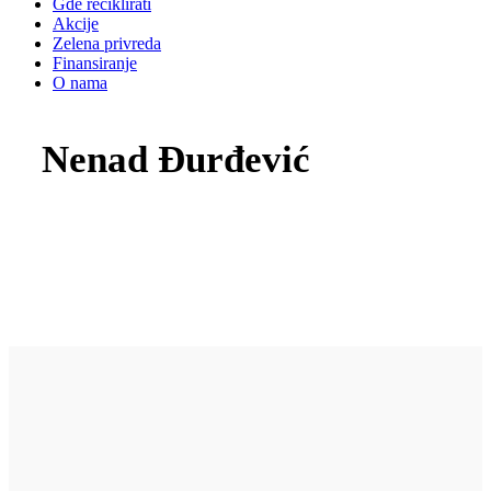
Gde reciklirati
Akcije
Zelena privreda
Finansiranje
O nama
Nenad Đurđević