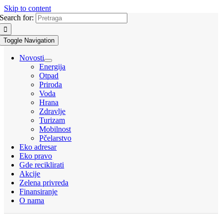
Skip to content
Search for:
Toggle Navigation
Novosti
Energija
Otpad
Priroda
Voda
Hrana
Zdravlje
Turizam
Mobilnost
Pčelarstvo
Eko adresar
Eko pravo
Gde reciklirati
Akcije
Zelena privreda
Finansiranje
O nama