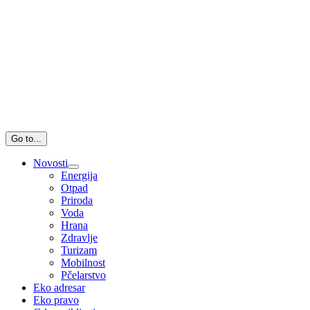
Go to...
Novosti
Energija
Otpad
Priroda
Voda
Hrana
Zdravlje
Turizam
Mobilnost
Pčelarstvo
Eko adresar
Eko pravo