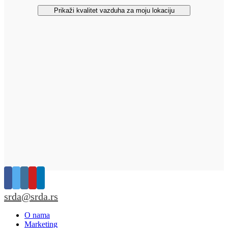
Prikaži kvalitet vazduha za moju lokaciju
srda@srda.rs
O nama
Marketing