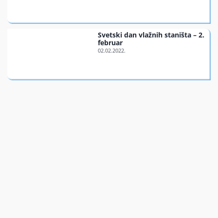
Finansiran
Svetski dan vlažnih staništa – 2.
februar
O nama