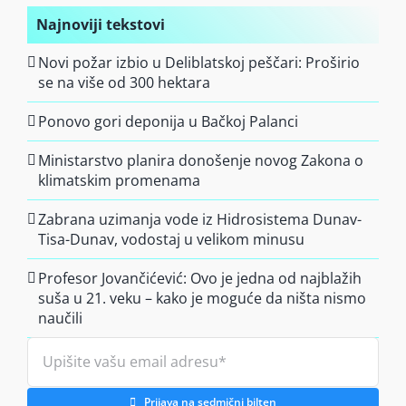
Najnoviji tekstovi
Novi požar izbio u Deliblatskoj peščari: Proširio
se na više od 300 hektara
Ponovo gori deponija u Bačkoj Palanci
Ministarstvo planira donošenje novog Zakona o
klimatskim promenama
Zabrana uzimanja vode iz Hidrosistema Dunav-
Tisa-Dunav, vodostaj u velikom minusu
Profesor Jovančićević: Ovo je jedna od najblažih
suša u 21. veku – kako je moguće da ništa nismo
naučili
Prijava na sedmični bilten