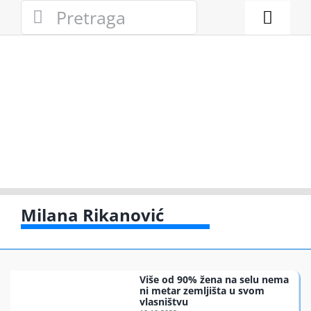
Skip
Search
to
for:
Toggl
content
Naviga
Novosti
Eko adresa
Eko pravo
Gde reciklir
Milana Rikanović
Akcije
Više od 90% žena na selu nema
Zelena pri
ni metar zemljišta u svom
vlasništvu