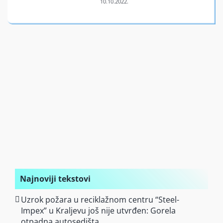
Finansiran
O nama
Najnoviji tekstovi
Uzrok požara u reciklažnom centru “Steel-
Impex” u Kraljevu još nije utvrđen: Gorela
otpadna autosedišta