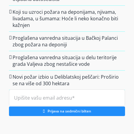
Koji su uzroci požara na deponijama, njivama,
livadama, u šumama: Hoće li neko konačno biti
kažnjen
Proglašena vanredna situacija u Bačkoj Palanci
zbog požara na deponiji
Proglašena vanredna situacija u delu teritorije
grada Valjeva zbog nestašice vode
Novi požar izbio u Deliblatskoj peščari: Proširio
se na više od 300 hektara
Prijava na sedmični bilten