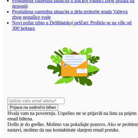
Proglašena vanredna situacija u Bačkoj Palanci zbog požara na
deponiji
Proglašena vanredna situacija u delu teritorije grada Valjeva
zbog nestašice vode
Novi požar izbio u Deliblatskoj peščari: Proširio se na više od
300 hektara
Prijava na sedmični bilten
Hvala vam na poverenju. Uspešno ste se prijavili na listu za prijem
email biltena.
Došlo je do greške. Molimo vas pokušajte ponovo. Ako se proble
nastavi, molimo da nas kontaktirate slanjem email poruke.