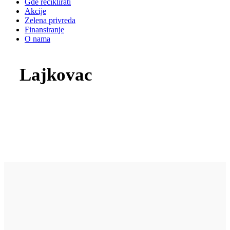
Gde reciklirati
Akcije
Zelena privreda
Finansiranje
O nama
Lajkovac