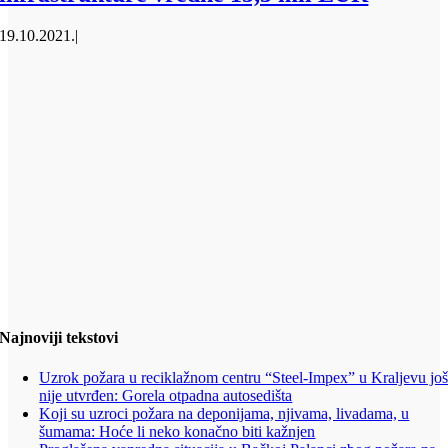
19.10.2021.
|
Najnoviji tekstovi
Uzrok požara u reciklažnom centru “Steel-Impex” u Kraljevu jo
nije utvrđen: Gorela otpadna autosedišta
Koji su uzroci požara na deponijama, njivama, livadama, u
šumama: Hoće li neko konačno biti kažnjen