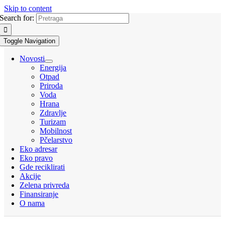
Skip to content
Search for:
Toggle Navigation
Novosti
Energija
Otpad
Priroda
Voda
Hrana
Zdravlje
Turizam
Mobilnost
Pčelarstvo
Eko adresar
Eko pravo
Gde reciklirati
Akcije
Zelena privreda
Finansiranje
O nama