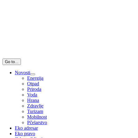
Go to...
Novosti
Energija
Otpad
Priroda
Voda
Hrana
Zdravlje
Turizam
Mobilnost
Pčelarstvo
Eko adresar
Eko pravo