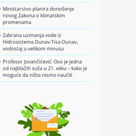
Ministarstvo planira donošenje
novog Zakona o klimatskim
promenama
Zabrana uzimanja vode iz
Hidrosistema Dunav-Tisa-Dunav,
vodostaj u velikom minusu
Profesor Jovančićević: Ovo je jedna
od najblažih suša u 21. veku – kako je
moguće da ništa nismo naučili