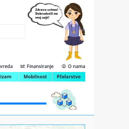
ivreda
Finansiranje
O nama
rizam
Mobilnost
Pčelarstvo