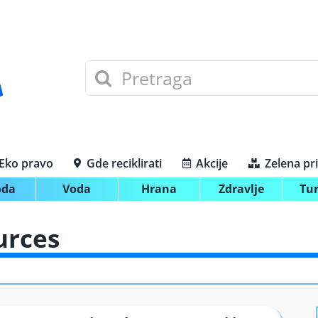
Search
for:
Eko pravo
Gde reciklirati
Akcije
Zelena pr
oda
Voda
Hrana
Zdravlje
Tu
urces