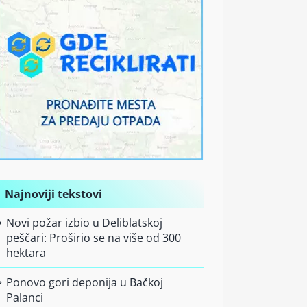
Najnoviji tekstovi
Novi požar izbio u Deliblatskoj
peščari: Proširio se na više od 300
hektara
Ponovo gori deponija u Bačkoj
Palanci