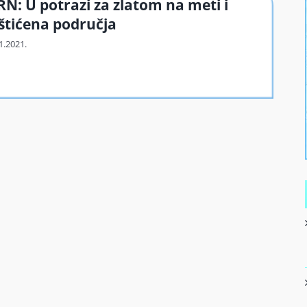
RN: U potrazi za zlatom na meti i
štićena područja