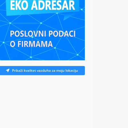
Prikaži kvalitet vazduha za moju lokaciju