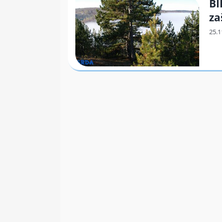
BI
za