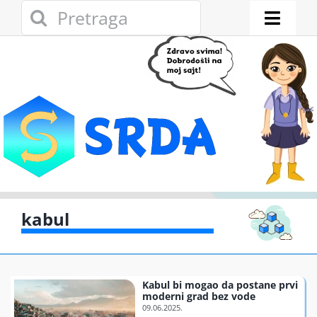
Skip
Search
to
for:
Toggl
content
Naviga
Novosti
Eko adresar
Eko pravo
Gde reciklirati
kabul
Akcije
Kabul bi mogao da postane prvi
Zelena privreda
moderni grad bez vode