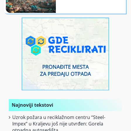
Finansiranje
O nama
Najnoviji tekstovi
Uzrok požara u reciklažnom centru “Steel-
Impex” u Kraljevu još nije utvrđen: Gorela
otpadna autosedišta