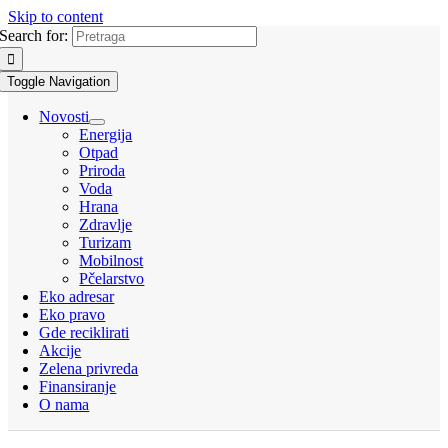
Skip to content
Search for:
Toggle Navigation
Novosti
Energija
Otpad
Priroda
Voda
Hrana
Zdravlje
Turizam
Mobilnost
Pčelarstvo
Eko adresar
Eko pravo
Gde reciklirati
Akcije
Zelena privreda
Finansiranje
O nama