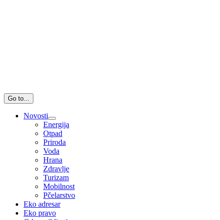
Go to...
Novosti
Energija
Otpad
Priroda
Voda
Hrana
Zdravlje
Turizam
Mobilnost
Pčelarstvo
Eko adresar
Eko pravo