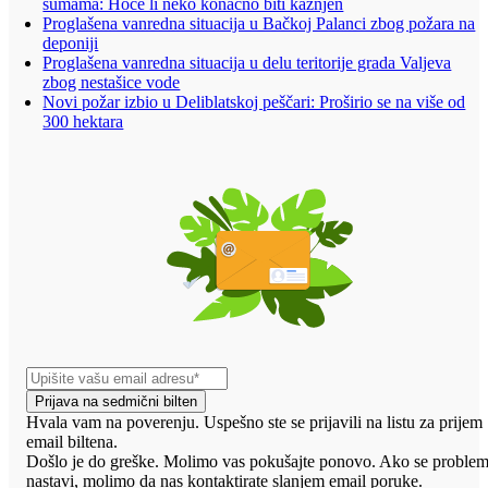
šumama: Hoće li neko konačno biti kažnjen
Proglašena vanredna situacija u Bačkoj Palanci zbog požara na
deponiji
Proglašena vanredna situacija u delu teritorije grada Valjeva
zbog nestašice vode
Novi požar izbio u Deliblatskoj peščari: Proširio se na više od
300 hektara
Prijava na sedmični bilten
Hvala vam na poverenju. Uspešno ste se prijavili na listu za prijem
email biltena.
Došlo je do greške. Molimo vas pokušajte ponovo. Ako se proble
nastavi, molimo da nas kontaktirate slanjem email poruke.