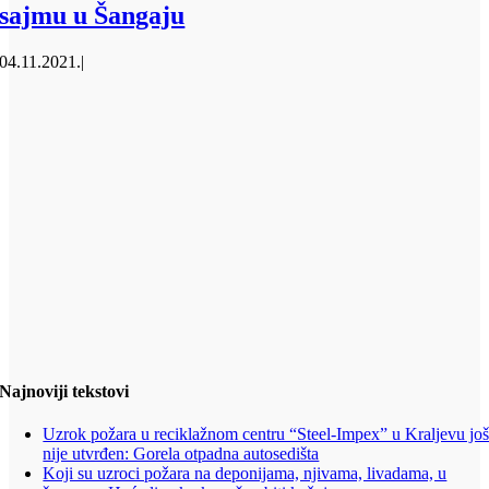
sajmu u Šangaju
04.11.2021.
|
Najnoviji tekstovi
Uzrok požara u reciklažnom centru “Steel-Impex” u Kraljevu jo
nije utvrđen: Gorela otpadna autosedišta
Koji su uzroci požara na deponijama, njivama, livadama, u