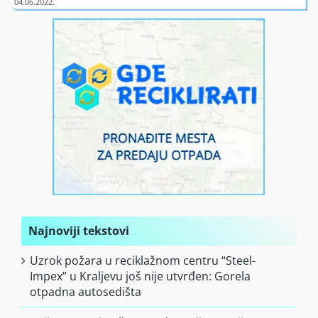
Finansiranje
O nama
Najnoviji tekstovi
Uzrok požara u reciklažnom centru “Steel-
Impex” u Kraljevu još nije utvrđen: Gorela
otpadna autosedišta