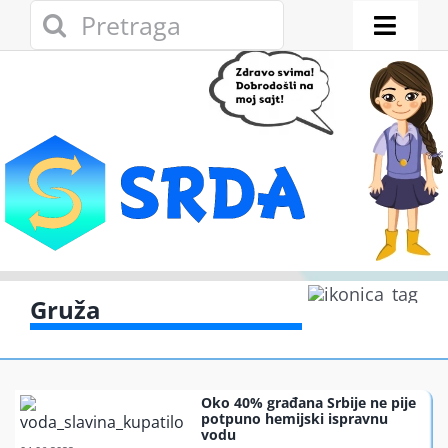
Skip
Search
to
for:
Toggl
content
Naviga
Novosti
Eko adresar
Eko pravo
Gde reciklirati
Gruža
Akcije
Oko 40% građana Srbije ne pije
Zelena privreda
potpuno hemijski ispravnu
vodu