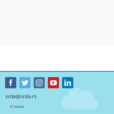
srda@srda.rs
O nama